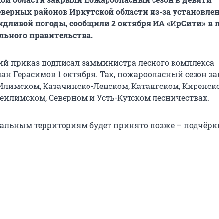
еверных районов Иркутской области из-за установле
дливой погоды, сообщили 2 октября ИА «ИрСити» в п
льного правительства.
й приказ подписал замминистра лесного комплекса
ан Герасимов 1 октября. Так, пожароопасный сезон за
Илимском, Казачинско-Ленском, Катангском, Киренск
илимском, Северном и Усть-Кутском лесничествах.
тальным территориям будет принято позже – подчёрк