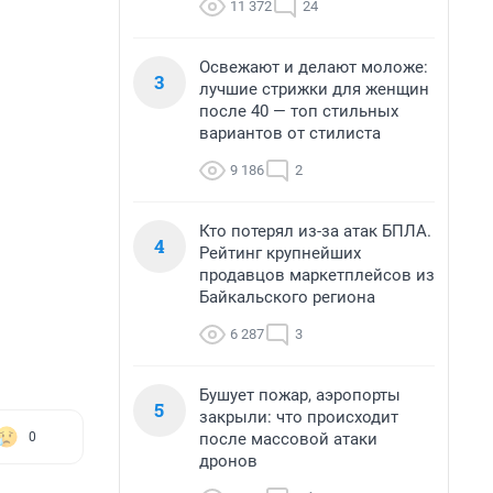
11 372
24
Освежают и делают моложе:
3
лучшие стрижки для женщин
после 40 — топ стильных
вариантов от стилиста
9 186
2
Кто потерял из-за атак БПЛА.
4
Рейтинг крупнейших
продавцов маркетплейсов из
Байкальского региона
6 287
3
Бушует пожар, аэропорты
5
закрыли: что происходит
после массовой атаки
0
дронов