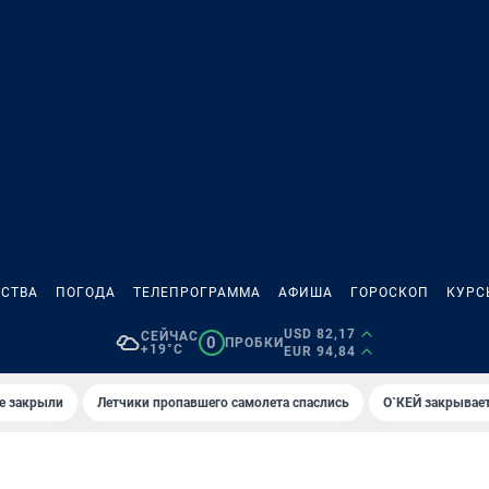
СТВА
ПОГОДА
ТЕЛЕПРОГРАММА
АФИША
ГОРОСКОП
КУРС
USD 82,17
СЕЙЧАС
0
ПРОБКИ
+19°C
EUR 94,84
е закрыли
Летчики пропавшего самолета спаслись
О`КЕЙ закрывает