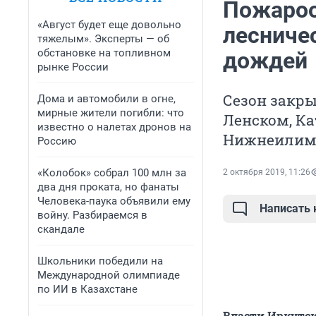
Пожароо
«Август будет еще довольно
лесничес
тяжелым». Эксперты — об
обстановке на топливном
дождей
рынке России
Сезон закры
Дома и автомобили в огне,
мирные жители погибли: что
Ленском, Ка
известно о налетах дронов на
Нижнеилимс
Россию
«Колобок» собрал 100 млн за
2 октября 2019, 11:26
два дня проката, но фанаты
Человека-паука объявили ему
Написать
войну. Разбираемся в
скандале
Школьники победили на
Международной олимпиаде
по ИИ в Казахстане
Власти Иркутск