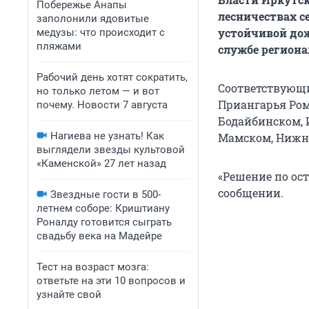
Побережье Анапы
лесничествах с
заполонили ядовитые
устойчивой дож
медузы: что происходит с
пляжами
службе региона
Рабочий день хотят сократить,
Соответствующи
но только летом — и вот
Приангарья Ром
почему. Новости 7 августа
Бодайбинском, 
Нагиева не узнать! Как
Мамском, Нижне
выглядели звезды культовой
«Каменской» 27 лет назад
«Решение по ос
сообщении.
Звездные гости в 500-
летнем соборе: Криштиану
Роналду готовится сыграть
свадьбу века на Мадейре
Тест на возраст мозга:
ответьте на эти 10 вопросов и
узнайте свой