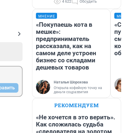
4 622
Обсудить
МНЕНИЕ
МНЕНИ
«Покупаешь кота в
«Спут
мешке»:
пургу»
предприниматель
смерт
рассказала, как на
котор
самом деле устроен
обнар
бизнес со складами
дешевых товаров
Наталья Шорохова
равить
Открыла кофейную точку на
деньги соцразвития
РЕКОМЕНДУЕМ
«Не хочется в это верить».
Как сложилась судьба
«следователя на золотом