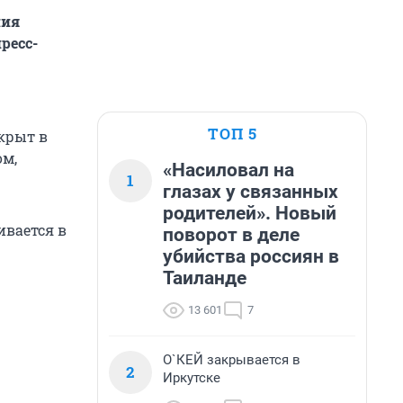
ния
ресс-
ТОП 5
крыт в
ом,
«Насиловал на
1
глазах у связанных
родителей». Новый
ивается в
поворот в деле
убийства россиян в
Таиланде
13 601
7
О`КЕЙ закрывается в
2
Иркутске