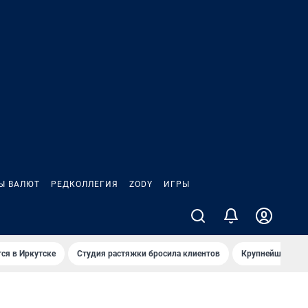
Ы ВАЛЮТ
РЕДКОЛЛЕГИЯ
ZODY
ИГРЫ
ся в Иркутске
Студия растяжки бросила клиентов
Крупнейшие про