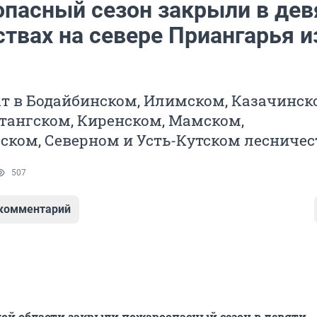
пасный сезон закрыли в дев
твах на севере Приангарья и
т в Бодайбинском, Илимском, Казачинск
тангском, Киренском, Мамском,
ком, Северном и Усть-Кутском лесничес
507
 комментарий
ой области закрыли пожароопасный сезон в девяти