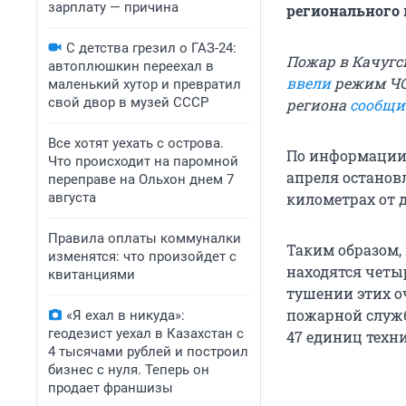
зарплату — причина
регионального 
С детства грезил о ГАЗ-24:
Пожар в Качугск
автоплюшкин переехал в
ввели
режим ЧС.
маленький хутор и превратил
свой двор в музей СССР
региона
сообщи
Все хотят уехать с острова.
По информации 
Что происходит на паромной
апреля останов
переправе на Ольхон днем 7
августа
километрах от д
Правила оплаты коммуналки
Таким образом,
изменятся: что произойдет с
находятся четы
квитанциями
тушении этих о
пожарной служб
«Я ехал в никуда»:
геодезист уехал в Казахстан с
47 единиц техн
4 тысячами рублей и построил
бизнес с нуля. Теперь он
продает франшизы