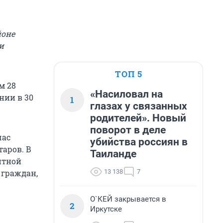
йоне
и
ТОП 5
м 28
«Насиловал на
нии в 30
1
глазах у связанных
родителей». Новый
поворот в деле
час
убийства россиян в
аров. В
Таиланде
нтной
13 138
7
 граждан,
О`КЕЙ закрывается в
2
Иркутске