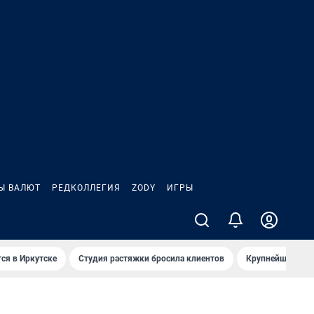
Ы ВАЛЮТ
РЕДКОЛЛЕГИЯ
ZODY
ИГРЫ
ся в Иркутске
Студия растяжки бросила клиентов
Крупнейшие про