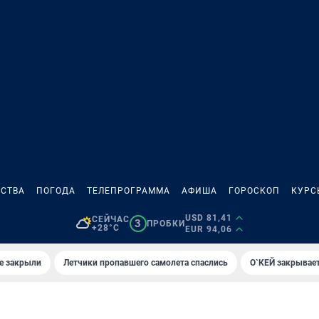
СТВА
ПОГОДА
ТЕЛЕПРОГРАММА
АФИША
ГОРОСКОП
КУРС
USD 81,41
СЕЙЧАС
3
ПРОБКИ
+28°C
EUR 94,06
е закрыли
Летчики пропавшего самолета спаслись
О`КЕЙ закрывает