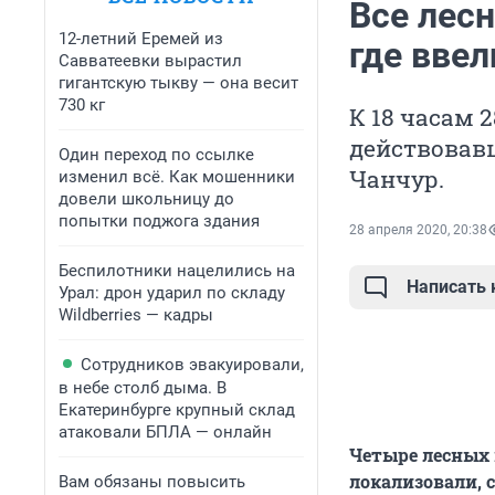
Все лес
12-летний Еремей из
где вве
Савватеевки вырастил
гигантскую тыкву — она весит
730 кг
К 18 часам 
действовавш
Один переход по ссылке
Чанчур.
изменил всё. Как мошенники
довели школьницу до
попытки поджога здания
28 апреля 2020, 20:38
Беспилотники нацелились на
Написать
Урал: дрон ударил по складу
Wildberries — кадры
Сотрудников эвакуировали,
в небе столб дыма. В
Екатеринбурге крупный склад
атаковали БПЛА — онлайн
Четыре лесных 
локализовали, 
Вам обязаны повысить