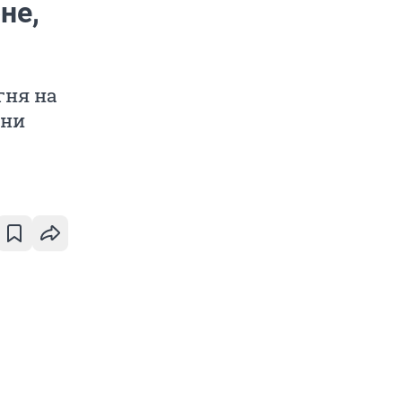
не,
гня на
вни