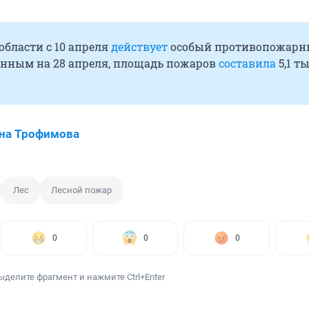
области с 10 апреля
действует
особый противопожар
анным на 28 апреля, площадь пожаров
составила
5,1 т
на Трофимова
Лес
Лесной пожар
0
0
0
ыделите фрагмент и нажмите Ctrl+Enter