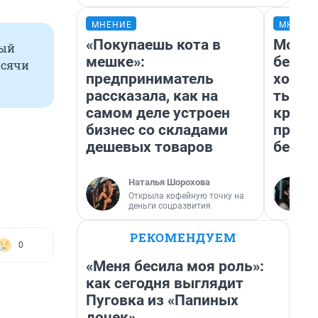
МНЕНИЕ
МНЕНИ
«Покупаешь кота в
Мой б
ный
мешке»:
береж
ысячи
предприниматель
хотел
рассказала, как на
тысяч
самом деле устроен
креди
бизнес со складами
приех
дешевых товаров
безоп
Наталья Шорохова
Открыла кофейную точку на
деньги соцразвития
РЕКОМЕНДУЕМ
0
«Меня бесила моя роль»:
как сегодня выглядит
Пуговка из «Папиных
дочек»