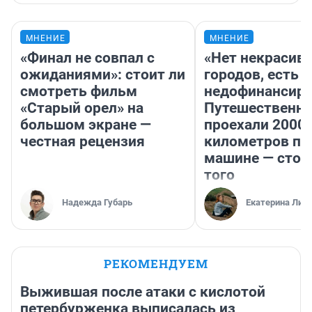
МНЕНИЕ
МНЕНИЕ
«Финал не совпал с
«Нет некрасив
ожиданиями»: стоит ли
городов, есть
смотреть фильм
недофинансиро
«Старый орел» на
Путешественн
большом экране —
проехали 2000
честная рецензия
километров по 
машине — стои
того
Надежда Губарь
Екатерина Лит
РЕКОМЕНДУЕМ
Выжившая после атаки с кислотой
петербурженка выписалась из