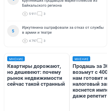
крупнейших продавцов маркетплейсов из
Байкальского региона
5 911
3
Иркутянина оштрафовали за отказ от службы
5
в армии и театре
4 797
3
МНЕНИЕ
МНЕНИЕ
Квартиры дорожают,
Продашь за 300
но дешевеют: почему
возьмут с 4000
рынок недвижимости
нам готовит н
сейчас такой странный
налоговый зако
коснется импор
даже репетито