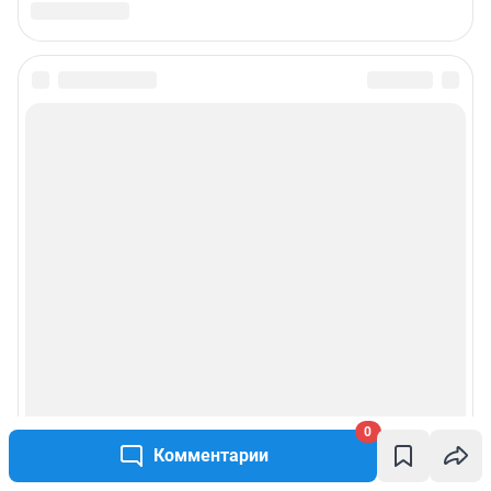
reklamaircity@shkulev.ru
Чат-бот в телеграм:
@shkulev_social_ircity_bot
Редакция сайта не несет ответственности за достоверность
информации, содержащейся в рекламных объявлениях.
Информация об ограничениях
Политика использования cookies
Рекомендательные системы
Пользовательское соглашение сервиса «Подписка без баннерной
рекламы»
Политика конфиденциальности и обработки персональных данных и
правила использования сайта
© ООО «Сеть городских порталов»
© ООО «Интернет Технологии»
0
Комментарии