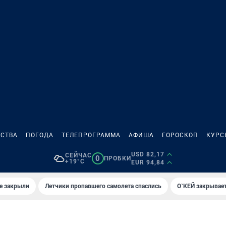
СТВА
ПОГОДА
ТЕЛЕПРОГРАММА
АФИША
ГОРОСКОП
КУРС
USD 82,17
СЕЙЧАС
0
ПРОБКИ
+19°C
EUR 94,84
е закрыли
Летчики пропавшего самолета спаслись
О`КЕЙ закрывает