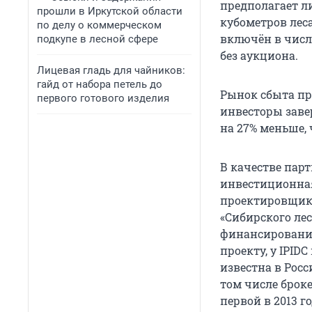
предполагает л
прошли в Иркутской области
кубометров леса
по делу о коммерческом
включён в числ
подкупе в лесной сфере
без аукциона.
Лицевая гладь для чайников:
гайд от набора петель до
Рынок сбыта пр
первого готового изделия
инвесторы завер
на 27% меньше, 
В качестве пар
инвестиционна
проектировщик
«Сибирского ле
финансирования
проекту, у IPID
известна в Росс
том числе брок
первой в 2013 г