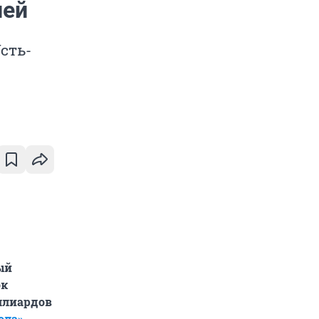
лей
сть-
ый
ок
ллиардов
ола»
,