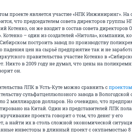
том проекте является участие «НПК Инжиниринг». На 
ится, что председателем совета директоров группы Н
й Котенко, он же входит в состав совета директоров 
. Котенко – один из создателей «Нитола», компании, к
е-Сибирском построить завод по производству поликре
о падения цен на сырьё предприятие так и не заработ
иркутского правительства участие Котенко в «Сибирск
т. Никто в 2009 году не думал, что цены на поликрем
ворит он.
ительства ЛПК в Усть-Куте можно сравнить с
проектом
тельству сульфатцеллюлозного завода в Вологодской 
ло 2 миллиардов долларов. Но очевидно, что предпри
тировано на Китай. Один из представителей ЛПК полаг
скручивание проекта говорит о том, что денег у его
т, а найти их в столь сложной экономической ситуац
анные инвесторы в длинный проект с окупаемостью 8 