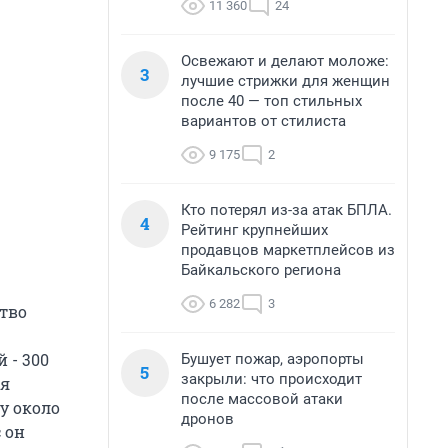
11 360
24
Освежают и делают моложе:
3
лучшие стрижки для женщин
после 40 — топ стильных
вариантов от стилиста
9 175
2
Кто потерял из-за атак БПЛА.
4
Рейтинг крупнейших
продавцов маркетплейсов из
Байкальского региона
6 282
3
ство
 - 300
Бушует пожар, аэропорты
5
закрыли: что происходит
ля
после массовой атаки
у около
дронов
 он