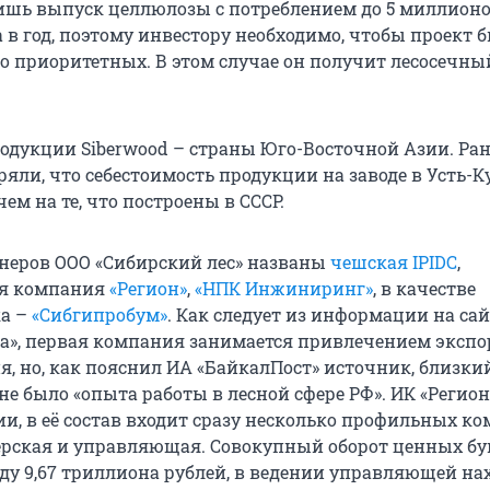
ишь выпуск целлюлозы с потреблением до 5 миллион
 в год, поэтому инвестору необходимо, чтобы проект 
о приоритетных. В этом случае он получит лесосечны
одукции Siberwood – страны Юго-Восточной Азии. Ран
яли, что себестоимость продукции на заводе в Усть-Ку
чем на те, что построены в СССР.
тнеров ООО «Сибирский лес» названы
чешская IPIDC
,
я компания
«Регион»
,
«НПК Инжиниринг»
, в качестве
а –
«Сибгипробум»
. Как следует из информации на сай
са», первая компания занимается привлечением экспо
, но, как пояснил ИА «БайкалПост» источник, близки
C не было «опыта работы в лесной сфере РФ». ИК «Регио
ии, в её состав входит сразу несколько профильных ко
ерская и управляющая. Совокупный оборот ценных бу
оду 9,67 триллиона рублей, в ведении управляющей на