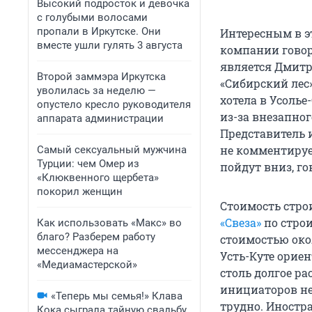
Высокий подросток и девочка
с голубыми волосами
пропали в Иркутске. Они
Интересным в э
вместе ушли гулять 3 августа
компании говор
является Дмитри
Второй заммэра Иркутска
«Сибирский лес»
уволилась за неделю —
хотела в Усоль
опустело кресло руководителя
из-за внезапног
аппарата администрации
Представитель 
не комментируе
Самый сексуальный мужчина
Турции: чем Омер из
пойдут вниз, го
«Клюквенного щербета»
покорил женщин
Стоимость стро
«Свеза»
по строи
Как использовать «Макс» во
благо? Разберем работу
стоимостью око
мессенджера на
Усть-Куте ориен
«Медиамастерской»
столь долгое ра
инициаторов не
«Теперь мы семья!» Клава
трудно. Иностр
Кока сыграла тайную свадьбу