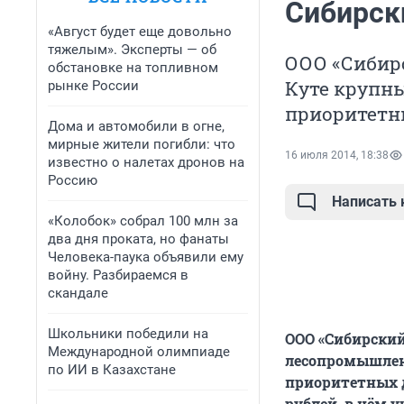
Сибирск
«Август будет еще довольно
тяжелым». Эксперты — об
ООО «Сибирс
обстановке на топливном
Куте крупны
рынке России
приоритетны
Дома и автомобили в огне,
мирные жители погибли: что
16 июля 2014, 18:38
известно о налетах дронов на
Россию
Написать
«Колобок» собрал 100 млн за
два дня проката, но фанаты
Человека-паука объявили ему
войну. Разбираемся в
скандале
Школьники победили на
ООО «Сибирский
Международной олимпиаде
лесопромышленн
по ИИ в Казахстане
приоритетных д
рублей, в нём 