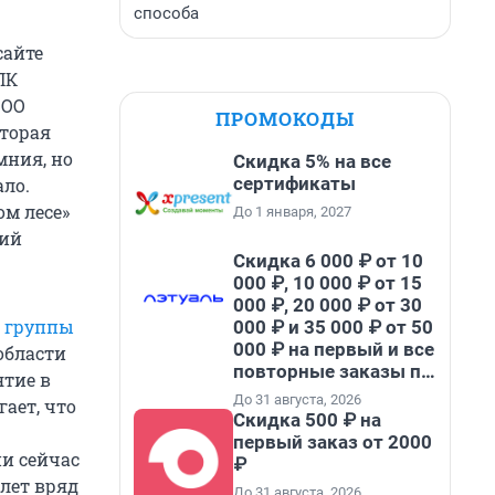
способа
сайте
ПК
ООО
ПРОМОКОДЫ
оторая
мния, но
Скидка 5% на все
сертификаты
ало.
ом лесе»
До 1 января, 2027
ний
Скидка 6 000 ₽ от 10
000 ₽, 10 000 ₽ от 15
000 ₽, 20 000 ₽ от 30
 группы
000 ₽ и 35 000 ₽ от 50
000 ₽ на первый и все
области
повторные заказы по
ятие в
промокоду НАБЕРИ
До 31 августа, 2026
ает, что
Скидка 500 ₽ на
первый заказ от 2000
ии сейчас
₽
лет вряд
До 31 августа, 2026