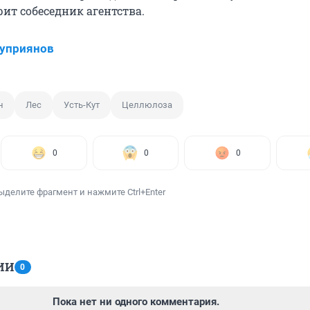
рит собеседник агентства.
Куприянов
н
Лес
Усть-Кут
Целлюлоза
0
0
0
ыделите фрагмент и нажмите Ctrl+Enter
ИИ
0
Пока нет ни одного комментария.