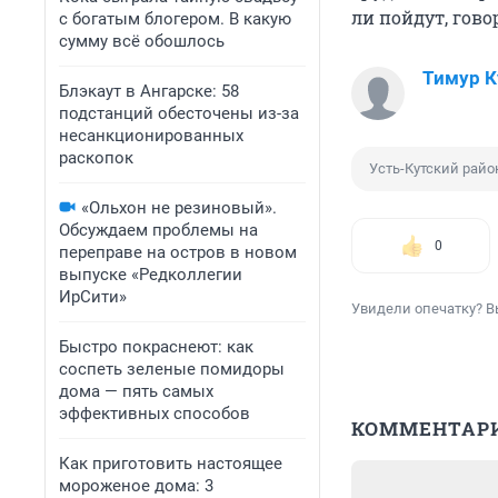
ли пойдут, гово
с богатым блогером. В какую
сумму всё обошлось
Тимур 
Блэкаут в Ангарске: 58
подстанций обесточены из-за
несанкционированных
раскопок
Усть-Кутский райо
«Ольхон не резиновый».
Обсуждаем проблемы на
0
переправе на остров в новом
выпуске «Редколлегии
ИрСити»
Увидели опечатку? В
Быстро покраснеют: как
соспеть зеленые помидоры
дома — пять самых
эффективных способов
КОММЕНТАР
Как приготовить настоящее
мороженое дома: 3