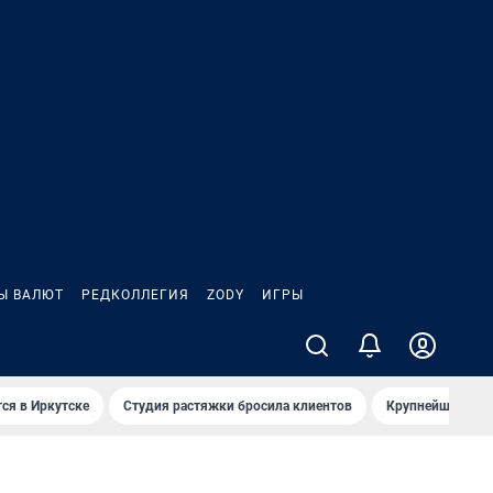
Ы ВАЛЮТ
РЕДКОЛЛЕГИЯ
ZODY
ИГРЫ
ся в Иркутске
Студия растяжки бросила клиентов
Крупнейшие про