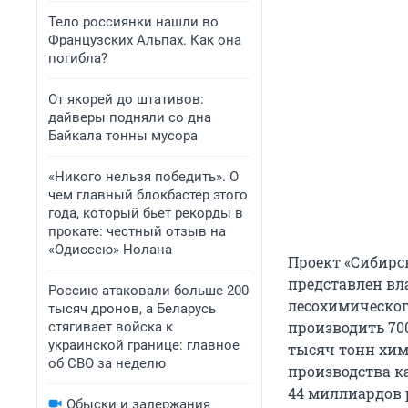
Тело россиянки нашли во
Французских Альпах. Как она
погибла?
От якорей до штативов:
дайверы подняли со дна
Байкала тонны мусора
«Никого нельзя победить». О
чем главный блокбастер этого
года, который бьет рекорды в
прокате: честный отзыв на
«Одиссею» Нолана
Проект «Сибирск
представлен вла
Россию атаковали больше 200
лесохимического
тысяч дронов, а Беларусь
производить 700
стягивает войска к
украинской границе: главное
тысяч тонн хим
об СВО за неделю
производства ка
44 миллиардов р
Обыски и задержания