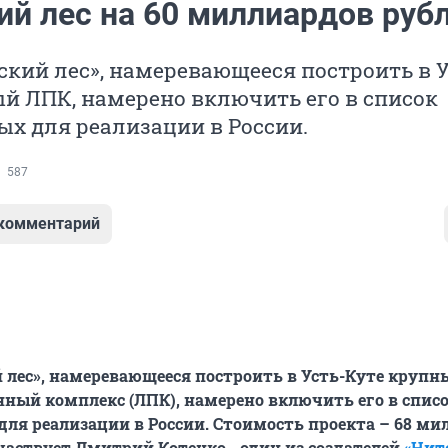
ий лес на 60 миллиардов руб
кий лес», намеревающееся построить в У
й ЛПК, намерено включить его в список
х для реализации в России.
587
 комментарий
 лес», намеревающееся построить в Усть-Куте крупн
ый комплекс (ЛПК), намерено включить его в спис
ля реализации в России. Стоимость проекта – 68 ми
участвует Дмитрий Котенко - один из создателей
«Нит