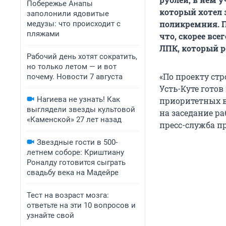
Побережье Анапы
который хотел 
заполонили ядовитые
поликремния. П
медузы: что происходит с
пляжами
что, скорее все
ЛПК, который р
Рабочий день хотят сократить,
но только летом — и вот
«По проекту ст
почему. Новости 7 августа
Усть-Куте гото
Нагиева не узнать! Как
приоритетных в
выглядели звезды культовой
на заседание ра
«Каменской» 27 лет назад
пресс-служба п
Звездные гости в 500-
летнем соборе: Криштиану
Роналду готовится сыграть
свадьбу века на Мадейре
Тест на возраст мозга:
ответьте на эти 10 вопросов и
узнайте свой