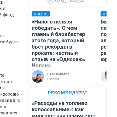
4 616
Обсудить
ов
был
й фонд
МНЕНИЕ
МНЕНИ
«Никого нельзя
Был до
победить». О чем
пенси
главный блокбастер
повис
ее
этого года, который
алиме
те будет
бьет рекорды в
реаль
прокате: честный
разбо
отзыв на «Одиссею»
юрист
Нолана
Стас Соколов
те
Эксперт
ртного
й к
РЕКОМЕНДУЕМ
н» хорошо
мпаний, в
«Расходы на топливо
маг
колоссальные»: как
ходились
многодетная семья едет