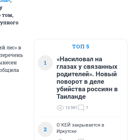
у
 том,
рупного
ТОП 5
й лес» в
 перечень
«Насиловал на
1
вынесен
глазах у связанных
ообщила
родителей». Новый
поворот в деле
убийства россиян в
Таиланде
13 591
7
О`КЕЙ закрывается в
2
Иркутске