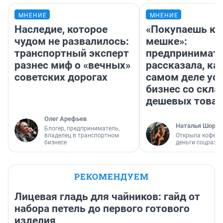
МНЕНИЕ
МНЕНИЕ
Наследие, которое
«Покупаешь ко
чудом не развалилось:
мешке»:
транспортный эксперт
предпринимат
разнес миф о «вечных»
рассказала, как
советских дорогах
самом деле ус
бизнес со скл
дешевых това
Олег Арефьев
Наталья Шорох
Блогер, предприниматель,
владелец в транспортном
Открыла кофейн
бизнесе
деньги соцразв
РЕКОМЕНДУЕМ
Лицевая гладь для чайников: гайд от
набора петель до первого готового
изделия