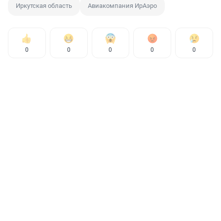
Иркутская область
Авиакомпания ИрАэро
0
0
0
0
0