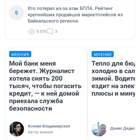
Кто потерял из-за атак БПЛА. Рейтинг
5
крупнейших продавцов маркетплейсов из
Байкальского региона
5 575
3
МНЕНИЕ
МНЕНИЕ
Мой банк меня
Тепло для бюд
бережет. Журналист
холодно в сало
хотела снять 200
зимой. Водител
тысяч, чтобы погасить
ездит на элект
кредит, — к ней домой
плюсы и мину
приехала служба
безопасности
Ксения Владимирская
Денис Дедюхи
Автор мнения