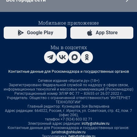
Мобильное приложение
Google Play
App Store
Мы в соцсетях
Контактные данные для Роскомнадзора и государственных органов
Сетевое издание «Ирсити.ру» (18+)
Зарегистрировано Федеральной службой по надзору в сфере связи,
информационных технологий и массовых коммуникаций (Роскомнадзор)
Регистрационный номер ЭЛ № ФС 77 – 83655 от 26.07.2022 г.
Учредитель: Общество с ограниченной ответственностью "ИНТЕРНЕТ
ТЕХНОЛОГИИ"
Главный редактор: Кузнецова Зоя Валерьевна
Адрес редакции: 664022, Россия, г. Иркутск, ул. Советская, стр. 42, пом. 7
(офис 206),
телефон +7 (924) 603 02 71
Электронный адрес редакции:
ircity@shkulev.ru
Контактные данные для Роскомнадзора и государственных органов:
juristnsk@shkulev.ru
Техподдержка:
help@shkulev.ru