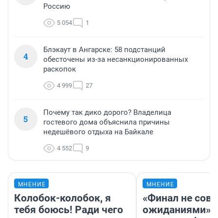
Россию
5 054
1
Блэкаут в Ангарске: 58 подстанций
4
обесточены из-за несанкционированных
раскопок
4 999
27
Почему так дико дорого? Владелица
5
гостевого дома объяснила причины
недешёвого отдыха на Байкале
4 552
9
МНЕНИЕ
МНЕНИЕ
Колобок-колобок, я
«Финал не совп
тебя боюсь! Ради чего
ожиданиями»: 