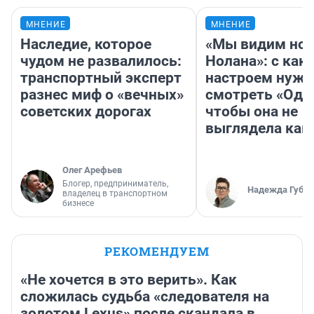
МНЕНИЕ
МНЕНИЕ
Наследие, которое
«Мы видим нов
чудом не развалилось:
Нолана»: с как
транспортный эксперт
настроем нужн
разнес миф о «вечных»
смотреть «Оди
советских дорогах
чтобы она не
выглядела как
Олег Арефьев
Блогер, предприниматель,
Надежда Губар
владелец в транспортном
бизнесе
РЕКОМЕНДУЕМ
«Не хочется в это верить». Как
сложилась судьба «следователя на
золотом Lexus» после скандала в