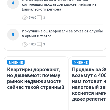
4
крупнейших продавцов маркетплейсов из
Байкальского региона
5 962
3
Иркутянина оштрафовали за отказ от службы
5
в армии и театре
4 827
3
МНЕНИЕ
МНЕНИЕ
Квартиры дорожают,
Продашь за 300
но дешевеют: почему
возьмут с 4000
рынок недвижимости
нам готовит н
сейчас такой странный
налоговый зако
коснется импор
даже репетито