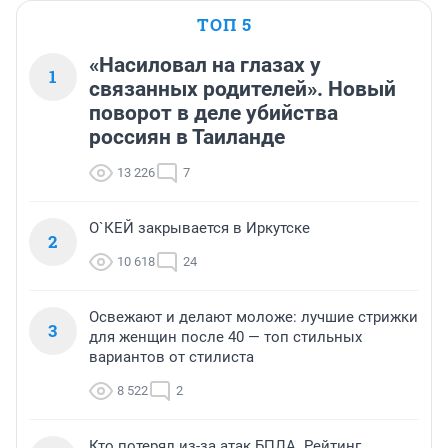
ТОП 5
«Насиловал на глазах у
1
связанных родителей». Новый
поворот в деле убийства
россиян в Таиланде
13 226
7
О`КЕЙ закрывается в Иркутске
2
10 618
24
Освежают и делают моложе: лучшие стрижки
3
для женщин после 40 — топ стильных
вариантов от стилиста
8 522
2
Кто потерял из-за атак БПЛА. Рейтинг