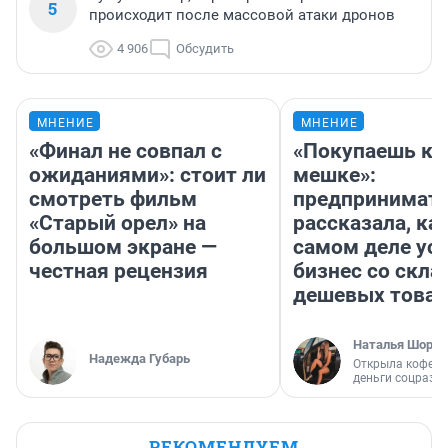
5
происходит после массовой атаки дронов
4 906
Обсудить
МНЕНИЕ
МНЕНИЕ
«Финал не совпал с
«Покупаешь ко
ожиданиями»: стоит ли
мешке»:
смотреть фильм
предпринимат
«Старый орел» на
рассказала, как
большом экране —
самом деле ус
честная рецензия
бизнес со скл
дешевых това
Наталья Шорох
Надежда Губарь
Открыла кофейн
деньги соцразв
РЕКОМЕНДУЕМ