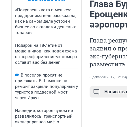
Глава Бу
«Покупаешь кота в мешке»:
Ерощенк
предприниматель рассказала,
как на самом деле устроен
аэропор
бизнес со складами дешевых
товаров
Глава респу
Подарок на 18-летие от
заявил о пр
мошенников: как новая схема
экс-губерна
с «переоформлением» номера
оставит вас без денег
разместить 
В поселок просят не
8 декабря 2017, 12:06
приезжать. В Шаманке на
ремонт закрыли популярный у
Написать
туристов подвесной мост
через Иркут
Наследие, которое чудом не
развалилось: транспортный
эксперт разнес миф о