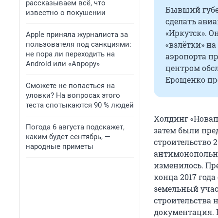
рассказываем всё, что
Бывший губе
известно о покушении
сделать ави
«Иркутск». О
Apple приняла журналиста за
«взлётки» на
пользователя под санкциями:
не пора ли переходить на
аэропорта пр
Android или «Аврору»
центром обсл
Ерощенко пр
Сможете не попасться на
уловки? На вопросах этого
теста спотыкаются 90 % людей
Холдинг «Новап
Погода 6 августа подскажет,
затем были пре
каким будет сентябрь, —
строительство 
народные приметы
антимонопольно
изменилось. Пре
конца 2017 года
земельный учас
строительства 
документация. 