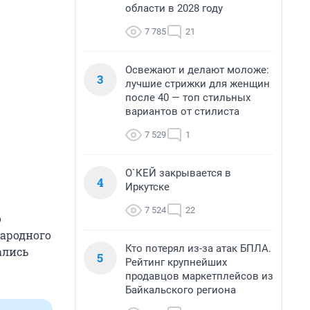
области в 2028 году
7 785
21
Освежают и делают моложе:
3
лучшие стрижки для женщин
после 40 — топ стильных
вариантов от стилиста
7 529
1
О`КЕЙ закрывается в
4
Иркутске
7 524
22
о
народного
Кто потерял из-за атак БПЛА.
ались
5
Рейтинг крупнейших
продавцов маркетплейсов из
Байкальского региона