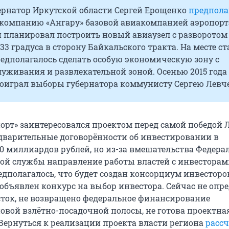
рнатор Иркутской области Сергей Ерощенко
предпола
акомпанию «Ангару» базовой авиакомпанией аэропорт
н планировал построить новый авиаузел с разворотом
 33 градуса в сторону Байкальского тракта. На месте ст
едполагалось сделать особую экономическую зону с
уживания и развлекательной зоной. Осенью 2015 года
оиграл выборы губернатора коммунисту Сергею Левч
орт» заинтересовался проектом перед самой победой 
дварительные договорённости об инвестировании в
20 миллиардов рублей, но из-за вмешательства Федера
й службы направление работы властей с инвесторам
дполагалось, что будет создан консорциум инвесторов
 объявлен конкурс на выбор инвестора. Сейчас не опр
ток, не возвращено федеральное финансирование
новой взлётно-посадочной полосы, не готова проектна
Вернуться к реализации проекта власти региона
расс