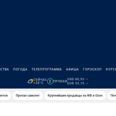
СТВА
ПОГОДА
ТЕЛЕПРОГРАММА
АФИША
ГОРОСКОП
КУРС
USD 80,93
СЕЙЧАС
2
ПРОБКИ
+28°C
EUR 93,19
ентов
Пропал самолет
Крупнейшие продавцы на WB и Ozon
Поч