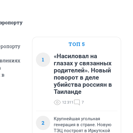
аэропорту
ТОП 5
эропорту
«Насиловал на
1
авлениях
глазах у связанных
а
родителей». Новый
 в
поворот в деле
убийства россиян в
Таиланде
12 311
7
Крупнейшая угольная
2
генерация в стране. Новую
ТЭЦ построят в Иркутской