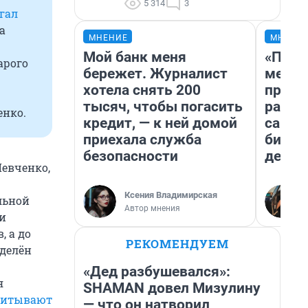
5 314
3
гал
а
МНЕНИЕ
МНЕНИ
Мой банк меня
«Поку
арого
бережет. Журналист
мешке
хотела снять 200
предп
тысяч, чтобы погасить
расска
енко.
кредит, — к ней домой
самом
приехала служба
бизне
безопасности
дешев
Левченко,
Ксения Владимирская
льной
Автор мнения
и
, а до
РЕКОМЕНДУЕМ
еделён
«Дед разбушевался»:
я
SHAMAN довел Мизулину
читывают
— что он натворил