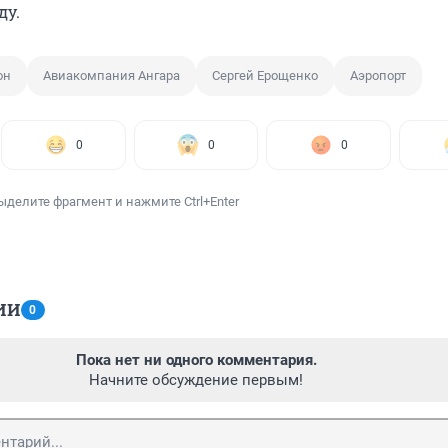
ду.
он
Авиакомпания Ангара
Сергей Ерощенко
Аэропорт
0
0
0
ыделите фрагмент и нажмите Ctrl+Enter
ИИ
0
Пока нет ни одного комментария.
Начните обсуждение первым!