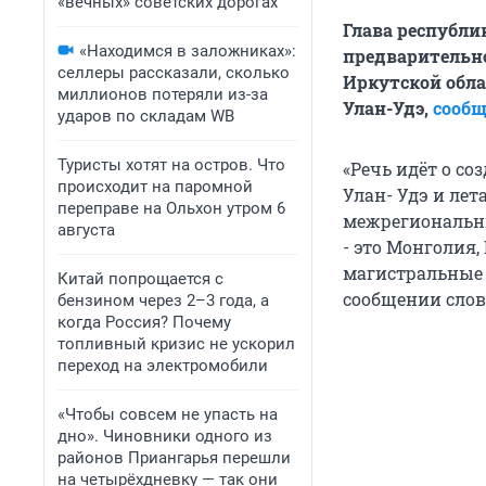
«вечных» советских дорогах
Глава республи
«Находимся в заложниках»:
предварительно
селлеры рассказали, сколько
Иркутской обла
миллионов потеряли из-за
Улан-Удэ,
сообщ
ударов по складам WB
Туристы хотят на остров. Что
«Речь идёт о со
происходит на паромной
Улан- Удэ и лет
переправе на Ольхон утром 6
межрегиональны
августа
- это Монголия
магистральные 
Китай попрощается с
сообщении слов
бензином через 2–3 года, а
когда Россия? Почему
топливный кризис не ускорил
переход на электромобили
«Чтобы совсем не упасть на
дно». Чиновники одного из
районов Приангарья перешли
на четырёхдневку — так они