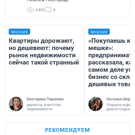
4 852
4
МНЕНИЕ
МНЕНИЕ
Квартиры дорожают,
«Покупаешь ко
но дешевеют: почему
мешке»:
рынок недвижимости
предпринимат
сейчас такой странный
рассказала, как
самом деле ус
бизнес со скл
дешевых това
Екатерина Торопова
Наталья Шорох
директор агентства
Открыла кофейн
недвижимости
деньги соцразв
РЕКОМЕНДУЕМ