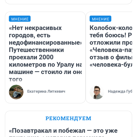
МНЕНИЕ
МНЕНИЕ
«Нет некрасивых
Колобок-колобо
городов, есть
тебя боюсь! Ра
недофинансированные».
отложили прок
Путешественники
«Человека-пау
проехали 2000
отзыв о фильм
километров по Уралу на
«человека-бул
машине — стоило ли оно
того
Екатерина Литкевич
Надежда Губар
РЕКОМЕНДУЕМ
«Позавтракал и побежал — это уже