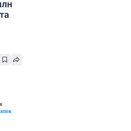
млн
та
я
алов