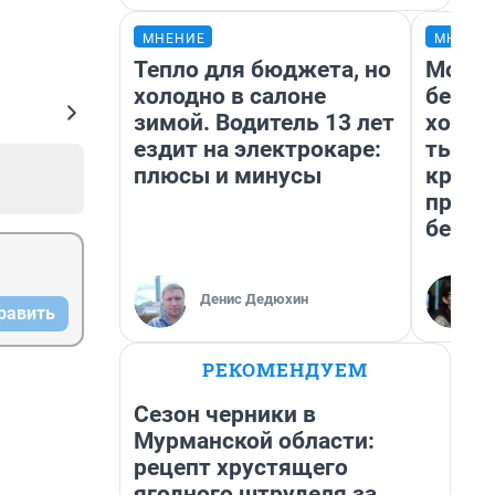
МНЕНИЕ
МНЕНИ
Тепло для бюджета, но
Мой б
холодно в салоне
береж
зимой. Водитель 13 лет
хотел
ездит на электрокаре:
тысяч
плюсы и минусы
креди
приех
безоп
Денис Дедюхин
равить
РЕКОМЕНДУЕМ
Сезон черники в
Мурманской области:
рецепт хрустящего
ягодного штруделя за