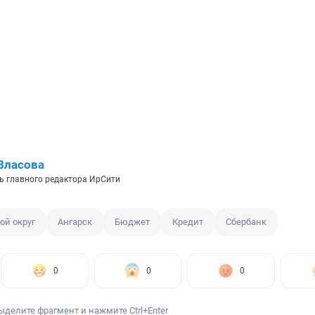
Власова
ь главного редактора ИрСити
ой округ
Ангарск
Бюджет
Кредит
Сбербанк
0
0
0
ыделите фрагмент и нажмите Ctrl+Enter