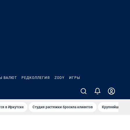
Ы ВАЛЮТ
РЕДКОЛЛЕГИЯ
ZODY
ИГРЫ
ся в Иркутске
Студия растяжки бросила клиентов
Крупнейшие про