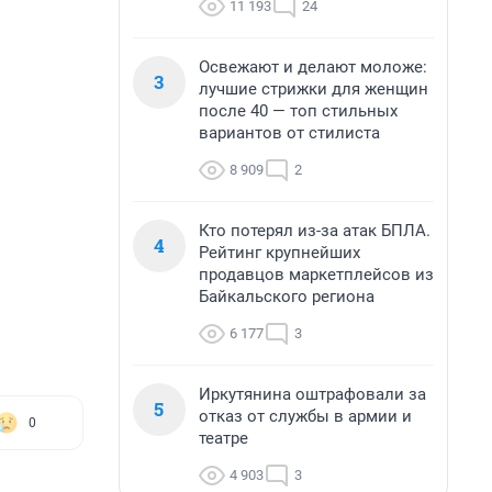
11 193
24
Освежают и делают моложе:
3
лучшие стрижки для женщин
после 40 — топ стильных
вариантов от стилиста
8 909
2
Кто потерял из-за атак БПЛА.
4
Рейтинг крупнейших
продавцов маркетплейсов из
Байкальского региона
6 177
3
Иркутянина оштрафовали за
5
отказ от службы в армии и
0
театре
4 903
3