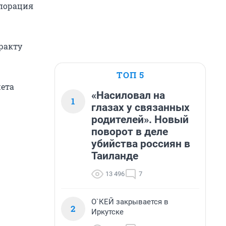
рпорация
тракту
ТОП 5
жета
«Насиловал на
1
глазах у связанных
родителей». Новый
поворот в деле
убийства россиян в
Таиланде
13 496
7
О`КЕЙ закрывается в
2
Иркутске