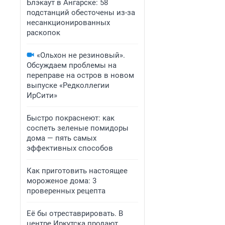
Блэкаут в Ангарске: 58
подстанций обесточены из-за
несанкционированных
раскопок
«Ольхон не резиновый».
Обсуждаем проблемы на
переправе на остров в новом
выпуске «Редколлегии
ИрСити»
Быстро покраснеют: как
соспеть зеленые помидоры
дома — пять самых
эффективных способов
Как приготовить настоящее
мороженое дома: 3
проверенных рецепта
Её бы отреставрировать. В
центре Иркутска продают