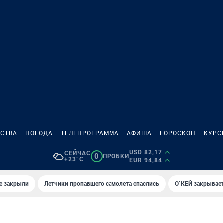
СТВА
ПОГОДА
ТЕЛЕПРОГРАММА
АФИША
ГОРОСКОП
КУРС
USD 82,17
СЕЙЧАС
0
ПРОБКИ
+23°C
EUR 94,84
е закрыли
Летчики пропавшего самолета спаслись
О`КЕЙ закрывает