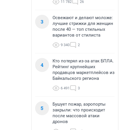
11 782
26
Освежают и делают моложе:
3
лучшие стрижки для женщин
после 40 — топ стильных
вариантов от стилиста
9 340
2
Кто потерял из-за атак БПЛА.
4
Рейтинг крупнейших
продавцов маркетплейсов из
Байкальского региона
6 491
3
Бушует пожар, аэропорты
5
закрыли: что происходит
после массовой атаки
дронов