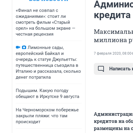
Админис
«Финал не совпал с
кредита 
ожиданиями»: стоит ли
смотреть фильм «Старый
орел» на большом экране —
Максимальны
честная рецензия
миллиона р
Лимонные сады,
европейский Байкал и
7 февраля 2020, 08:00
очередь к статуе Джульетты:
путешественница съездила в
Написать
Италию и рассказала, сколько
денег потратила
Подышим. Какую погоду
обещают в Иркутске 9 августа
На Черноморском побережье
Администрация
закрыли пляжи: что там
кредитов на о
происходит
размещены на с