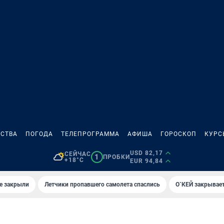
СТВА
ПОГОДА
ТЕЛЕПРОГРАММА
АФИША
ГОРОСКОП
КУРС
USD 82,17
СЕЙЧАС
1
ПРОБКИ
+18°C
EUR 94,84
е закрыли
Летчики пропавшего самолета спаслись
О`КЕЙ закрывает