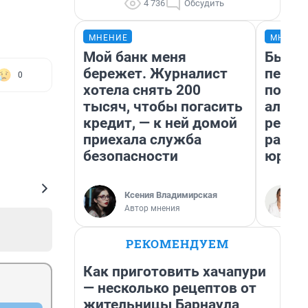
4 736
Обсудить
МНЕНИЕ
МНЕНИ
Мой банк меня
Был до
бережет. Журналист
пенси
0
хотела снять 200
повис
тысяч, чтобы погасить
алиме
кредит, — к ней домой
реаль
приехала служба
разбо
безопасности
юрист
Ксения Владимирская
Автор мнения
РЕКОМЕНДУЕМ
Как приготовить хачапури
— несколько рецептов от
жительницы Барнаула