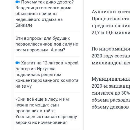
Почему так дико дорого?
Владелица гостевого дома
Аукционы состоя
объяснила причины
Процентная став
недешёвого отдыха на
предоставления
Байкале
21,7 и 19,6 милл
Эти вопросы для будущих
первоклассников под силу не
По информации 
всем взрослым. А вам?
2020 году соста
миллиардов, де
Хватит на 12 литров морса!
Блогер из Иркутска
поделилась рецептом
Муниципальный д
концентрированного компота
2020-м запланир
на зиму
снизится до 30%
«Они всё еще в лесу, и им
объёма расходов
нужна помощь»: сын
объёму доходов
пропавших в тайге
Усольцевых назвал еще одну
версию их исчезновения