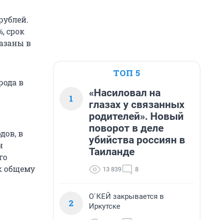
рублей.
, срок
азаны в
ТОП 5
рода в
«Насиловал на
1
глазах у связанных
родителей». Новый
поворот в деле
дов, в
убийства россиян в
н
Таиланде
го
 к общему
13 839
8
О`КЕЙ закрывается в
2
Иркутске