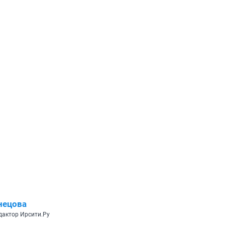
нецова
дактор Ирсити.Ру