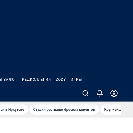
Ы ВАЛЮТ
РЕДКОЛЛЕГИЯ
ZODY
ИГРЫ
ся в Иркутске
Студия растяжки бросила клиентов
Крупнейшие про