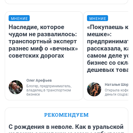
МНЕНИЕ
МНЕНИЕ
Наследие, которое
«Покупаешь ко
чудом не развалилось:
мешке»:
транспортный эксперт
предпринимат
разнес миф о «вечных»
рассказала, как
советских дорогах
самом деле ус
бизнес со скл
дешевых това
Олег Арефьев
Наталья Шорох
Блогер, предприниматель,
владелец в транспортном
Открыла кофейн
бизнесе
деньги соцразв
РЕКОМЕНДУЕМ
С рождения в неволе. Как в уральской