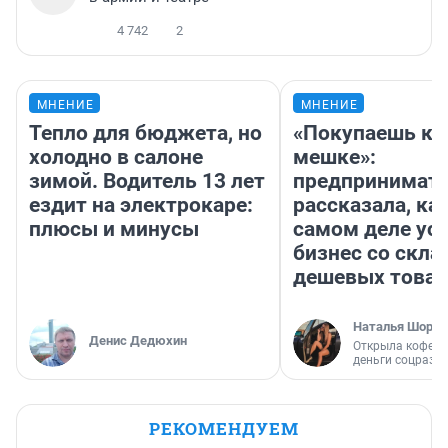
4 742
2
МНЕНИЕ
МНЕНИЕ
Тепло для бюджета, но
«Покупаешь ко
холодно в салоне
мешке»:
зимой. Водитель 13 лет
предпринимат
ездит на электрокаре:
рассказала, как
плюсы и минусы
самом деле ус
бизнес со скл
дешевых това
Наталья Шорох
Денис Дедюхин
Открыла кофейн
деньги соцразв
РЕКОМЕНДУЕМ