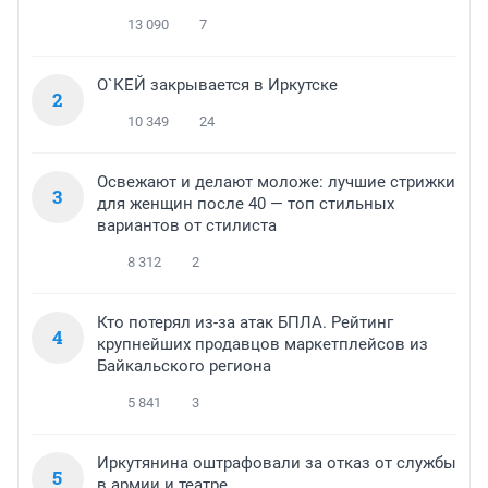
13 090
7
О`КЕЙ закрывается в Иркутске
2
10 349
24
Освежают и делают моложе: лучшие стрижки
3
для женщин после 40 — топ стильных
вариантов от стилиста
8 312
2
Кто потерял из-за атак БПЛА. Рейтинг
4
крупнейших продавцов маркетплейсов из
Байкальского региона
5 841
3
Иркутянина оштрафовали за отказ от службы
5
в армии и театре