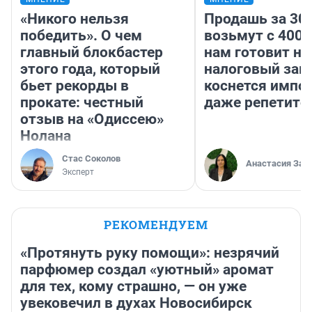
«Никого нельзя
Продашь за 300
победить». О чем
возьмут с 4000
главный блокбастер
нам готовит н
этого года, который
налоговый зако
бьет рекорды в
коснется импор
прокате: честный
даже репетито
отзыв на «Одиссею»
Нолана
Стас Соколов
Анастасия Зав
Эксперт
РЕКОМЕНДУЕМ
«Протянуть руку помощи»: незрячий
парфюмер создал «уютный» аромат
для тех, кому страшно, — он уже
увековечил в духах Новосибирск