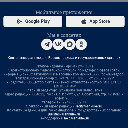
Мобильное приложение
Google Play
App Store
Мы в соцсетях
Контактные данные для Роскомнадзора и государственных органов
Сетевое издание «Ирсити.ру» (18+)
Зарегистрировано Федеральной службой по надзору в сфере связи,
информационных технологий и массовых коммуникаций (Роскомнадзор)
Регистрационный номер ЭЛ № ФС 77 – 83655 от 26.07.2022 г.
Учредитель: Общество с ограниченной ответственностью "ИНТЕРНЕТ
ТЕХНОЛОГИИ"
Главный редактор: Кузнецова Зоя Валерьевна
Адрес редакции: 664022, Россия, г. Иркутск, ул. Советская, стр. 42, пом. 7
(офис 206),
телефон +7 (924) 603 02 71
Электронный адрес редакции:
ircity@shkulev.ru
Контактные данные для Роскомнадзора и государственных органов:
juristnsk@shkulev.ru
Техподдержка:
help@shkulev.ru