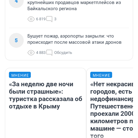
4
крупнейших продавцов маркетплейсов из
Байкальского региона
6 819
3
Бушует пожар, аэропорты закрыли: что
5
происходит после массовой атаки дронов
4 883
Обсудить
МНЕНИЕ
МНЕНИЕ
«За неделю две ночи
«Нет некрасив
были страшные»:
городов, есть
туристка рассказала об
недофинансиро
отдыхе в Крыму
Путешественн
проехали 2000
километров по 
машине — стои
того