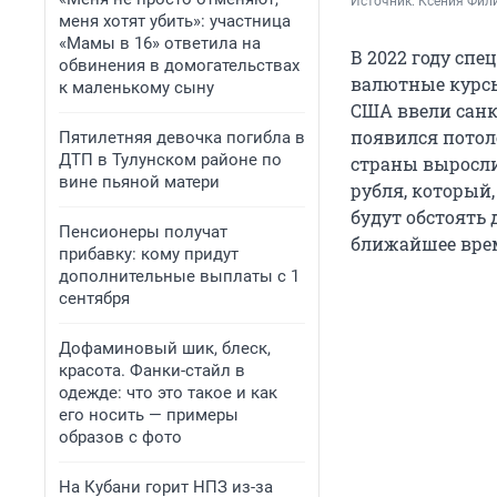
Источник: 
Ксения Фили
меня хотят убить»: участница
«Мамы в 16» ответила на
В 2022 году спе
обвинения в домогательствах
валютные курсы
к маленькому сыну
США ввели санк
появился потол
Пятилетняя девочка погибла в
ДТП в Тулунском районе по
страны выросли.
вине пьяной матери
рубля, который,
будут обстоять 
Пенсионеры получат
ближайшее вре
прибавку: кому придут
дополнительные выплаты с 1
сентября
Дофаминовый шик, блеск,
красота. Фанки-стайл в
одежде: что это такое и как
его носить — примеры
образов с фото
На Кубани горит НПЗ из-за