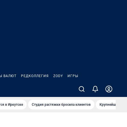
Ы ВАЛЮТ
РЕДКОЛЛЕГИЯ
ZODY
ИГРЫ
ся в Иркутске
Студия растяжки бросила клиентов
Крупнейшие про