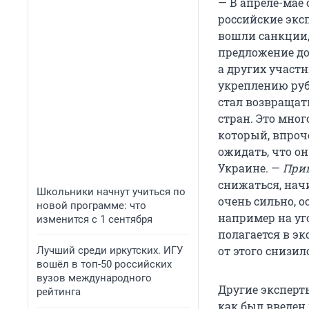
— В апреле-мае 
российские экс
вошли санкции, 
предложение до
а других участн
укреплению руб
стал возвращат
стран. Это мног
который, впроч
ожидать, что он
Украине. —
Прим
снижаться, начи
Школьники начнут учиться по
очень сильно, о
новой программе: что
например на уг
изменится с 1 сентября
полагается в э
от этого снизил
Лучший среди иркутских. ИГУ
вошёл в топ-50 российских
вузов международного
Другие эксперты
рейтинга
как был введен 