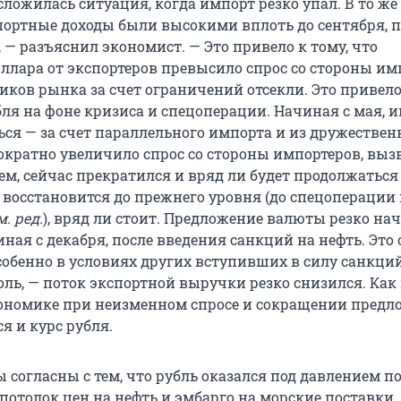
сложилась ситуация, когда импорт резко упал. В то же
портные доходы были высокими вплоть до сентября, п
— разъяснил экономист. — Это привело к тому, что
ллара от экспортеров превысило спрос со стороны им
иков рынка за счет ограничений отсекли. Это привело
ля на фоне кризиса и спецоперации. Начиная с мая, 
ься — за счет параллельного импорта и из дружестве
ократно увеличило спрос со стороны импортеров, вызв
ем, сейчас прекратился и вряд ли будет продолжаться
 восстановится до прежнего уровня (до спецоперации
. ред.
), вряд ли стоит. Предложение валюты резко на
ная с декабря, после введения санкций на нефть. Это 
собенно в условиях других вступивших в силу санкций
оль, — поток экспортной выручки резко снизился. Как
кономике при неизменном спросе и сокращении предл
ся и курс рубля.
 согласны с тем, что рубль оказался под давлением по
потолок цен на нефть и эмбарго на морские поставки