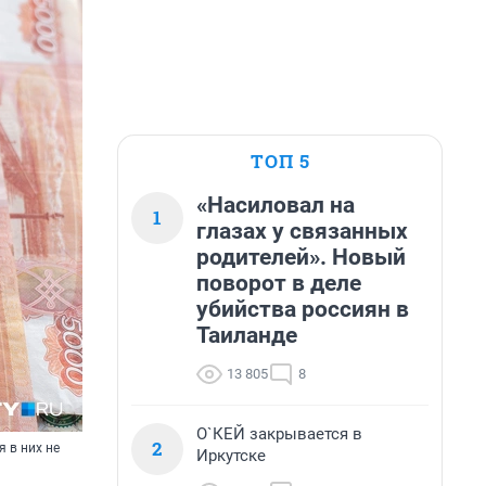
ТОП 5
«Насиловал на
1
глазах у связанных
родителей». Новый
поворот в деле
убийства россиян в
Таиланде
13 805
8
О`КЕЙ закрывается в
2
 в них не
Иркутске