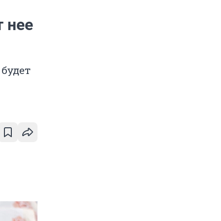
т нее
 будет