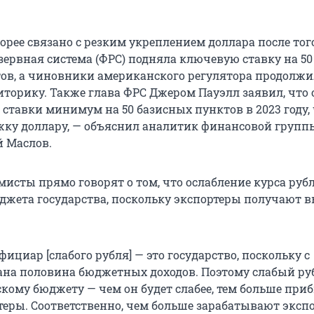
орее связано с резким укреплением доллара после того
зервная система (ФРС) подняла ключевую ставку на 50
ов, а чиновники американского регулятора продолж
иторику. Также глава ФРС Джером Пауэлл заявил, что
ставки минимум на 50 базисных пунктов в 2023 году,
жку доллару, — объяснил аналитик финансовой групп
 Маслов.
мисты прямо говорят о том, что ослабление курса руб
джета государства, поскольку экспортеры получают 
ициар [слабого рубля] — это государство, поскольку с
ана половина бюджетных доходов. Поэтому слабый ру
скому бюджету — чем он будет слабее, тем больше при
теры. Соответственно, чем больше зарабатывают эксп