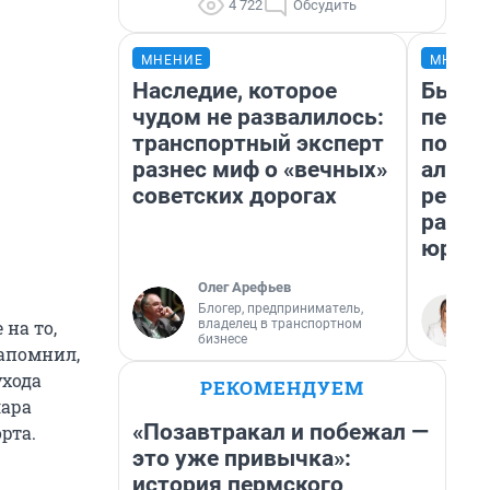
4 722
Обсудить
МНЕНИЕ
МНЕНИ
Наследие, которое
Был до
чудом не развалилось:
пенси
транспортный эксперт
повис
разнес миф о «вечных»
алиме
советских дорогах
реаль
разбо
юрист
Олег Арефьев
Блогер, предприниматель,
владелец в транспортном
на то,
бизнесе
апомнил,
ухода
РЕКОМЕНДУЕМ
лара
«Позавтракал и побежал —
рта.
это уже привычка»:
история пермского