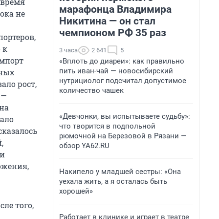
 время
марафонца Владимира
ока не
Никитина — он стал
чемпионом РФ 35 раз
портеров,
 к
3 часа
2 641
5
импорт
«Вплоть до диареи»: как правильно
пить иван-чай — новосибирский
нных
нутрициолог подсчитал допустимое
ало рост,
количество чашек
 —
 на
«Девчонки, вы испытываете судьбу»:
чало
что творится в подпольной
сказалось
рюмочной на Березовой в Рязани —
,
обзор YA62.RU
 и
ожения,
Накипело у младшей сестры: «Она
уехала жить, а я осталась быть
хорошей»
сле того,
Работает в клинике и играет в театре