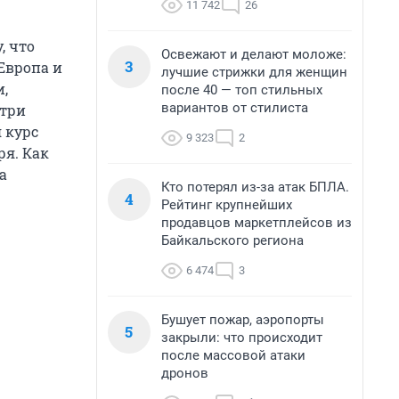
11 742
26
, что
Освежают и делают моложе:
3
Европа и
лучшие стрижки для женщин
,
после 40 — топ стильных
вариантов от стилиста
утри
 курс
9 323
2
ря. Как
а
Кто потерял из-за атак БПЛА.
4
Рейтинг крупнейших
продавцов маркетплейсов из
Байкальского региона
6 474
3
Бушует пожар, аэропорты
5
закрыли: что происходит
после массовой атаки
дронов