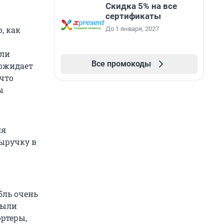
Скидка 5% на все
сертификаты
, как
До 1 января, 2027
или
Все промокоды
 ожидает
 что
ы
ля
выручку в
бль очень
были
ортеры,