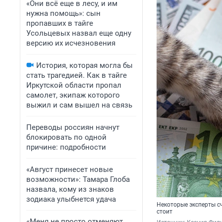
«Они всё еще в лесу, и им
нужна помощь»: сын
пропавших в тайге
Усольцевых назвал еще одну
версию их исчезновения
История, которая могла бы
стать трагедией. Как в тайге
Иркутской области пропал
самолет, экипаж которого
выжил и сам вышел на связь
Переводы россиян начнут
блокировать по одной
причине: подробности
«Август принесет новые
возможности»: Тамара Глоба
назвала, кому из знаков
зодиака улыбнется удача
Некоторые эксперты сч
стоит
«Меня не просто отменяют,