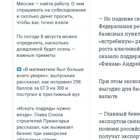
Миссия — найти работу. О чем
спрашивать на собеседовании
и сколько денег просить,
— Но падение ск
чтобы вас точно взяли
Федеральная ре
базисных пункт
По погоде 8 августа можно
«ястребиную» р
определить, насколько
роста ключевой 
дождливой будет осень —
важные приметы
оказало поддер
«Финам» Андрей
«В математике был больше
всего уверен»: выпускник
При этом эконо
рассказал, как исправил 298
баллов за ЕГЭ на 300 и
выгодно для бю
поступил в престижный вуз
валюте.
«Искать подряды нужно
— Главный бенеф
везде». Глава Союза
экспортом связ
строителей Приангарья
рассказал, как выживает
полезен россий
бизнес при заморозке
получат экспор
областных строек