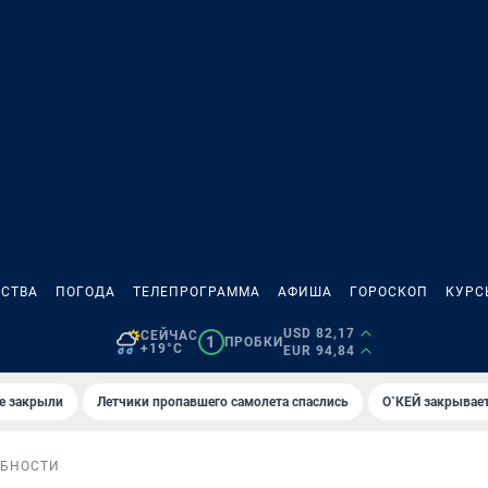
СТВА
ПОГОДА
ТЕЛЕПРОГРАММА
АФИША
ГОРОСКОП
КУРС
USD 82,17
СЕЙЧАС
1
ПРОБКИ
+19°C
EUR 94,84
е закрыли
Летчики пропавшего самолета спаслись
О`КЕЙ закрывает
БНОСТИ