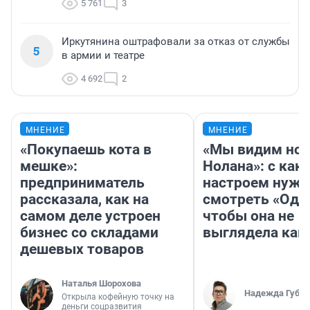
5 761
3
Иркутянина оштрафовали за отказ от службы
5
в армии и театре
4 692
2
МНЕНИЕ
МНЕНИЕ
«Покупаешь кота в
«Мы видим нов
мешке»:
Нолана»: с как
предприниматель
настроем нужн
рассказала, как на
смотреть «Оди
самом деле устроен
чтобы она не
бизнес со складами
выглядела как
дешевых товаров
Наталья Шорохова
Надежда Губар
Открыла кофейную точку на
деньги соцразвития