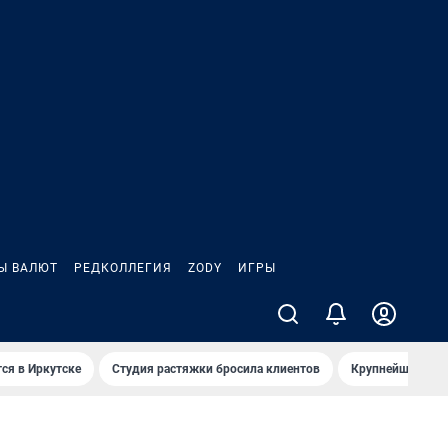
Ы ВАЛЮТ
РЕДКОЛЛЕГИЯ
ZODY
ИГРЫ
ся в Иркутске
Студия растяжки бросила клиентов
Крупнейшие про