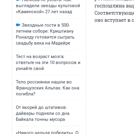
госпошлина выра
выглядели звезды культовой
«Каменской» 27 лет назад
Соответствующ
оно вступает в с
Звездные гости в 500-
летнем соборе: Криштиану
Роналду готовится сыграть
свадьбу века на Мадейре
Тест на возраст мозга:
ответьте на эти 10 вопросов и
узнайте свой
Тело россиянки нашли во
Французских Альпах. Как она
погибла?
От якорей до штативов:
дайверы подняли со дна
Байкала тонны мусора
«Никого нельзя победить». О