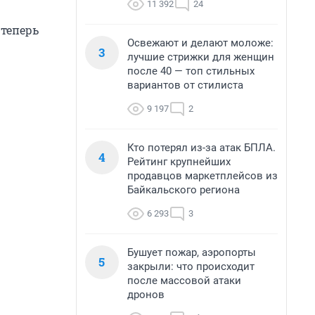
11 392
24
, теперь
Освежают и делают моложе:
3
лучшие стрижки для женщин
после 40 — топ стильных
вариантов от стилиста
9 197
2
Кто потерял из-за атак БПЛА.
4
Рейтинг крупнейших
продавцов маркетплейсов из
Байкальского региона
6 293
3
Бушует пожар, аэропорты
5
закрыли: что происходит
после массовой атаки
дронов