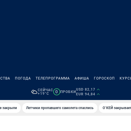
СТВА
ПОГОДА
ТЕЛЕПРОГРАММА
АФИША
ГОРОСКОП
КУРС
USD 82,17
СЕЙЧАС
0
ПРОБКИ
+19°C
EUR 94,84
е закрыли
Летчики пропавшего самолета спаслись
О`КЕЙ закрывает