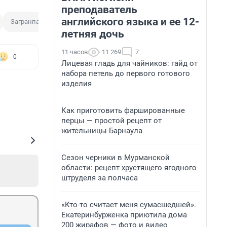
преподаватель
английского языка и ее 12-
Загранпаспорт
летняя дочь
11 часов
11 269
7
0
Лицевая гладь для чайников: гайд от
набора петель до первого готового
изделия
Как приготовить фаршированные
перцы — простой рецепт от
жительницы Барнаула
Сезон черники в Мурманской
области: рецепт хрустящего ягодного
штруделя за полчаса
«Кто-то считает меня сумасшедшей».
Екатеринбурженка приютила дома
200 жирафов — фото и видео