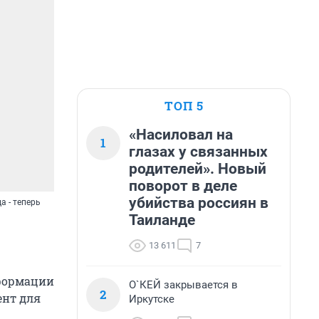
ТОП 5
«Насиловал на
1
глазах у связанных
родителей». Новый
поворот в деле
убийства россиян в
 - теперь
Таиланде
13 611
7
нформации
О`КЕЙ закрывается в
2
ент для
Иркутске