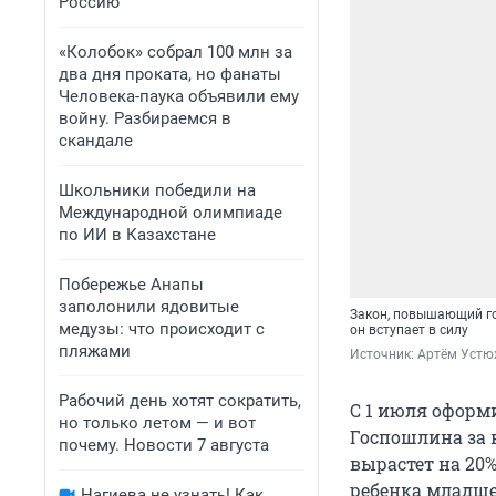
Россию
«Колобок» собрал 100 млн за
два дня проката, но фанаты
Человека-паука объявили ему
войну. Разбираемся в
скандале
Школьники победили на
Международной олимпиаде
по ИИ в Казахстане
Побережье Анапы
заполонили ядовитые
Закон, повышающий го
медузы: что происходит с
он вступает в силу
пляжами
Источник: 
Артём Устю
Рабочий день хотят сократить,
С 1 июля оформ
но только летом — и вот
Госпошлина за 
почему. Новости 7 августа
вырастет на 20
ребенка младше 
Нагиева не узнать! Как