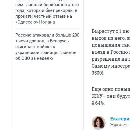
чем главный блокбастер этого
года, который бьет рекорды в
прокате: честный отзыв на
«Одиссею» Нолана
Вырастут с 1 и
Россию атаковали больше 200
выход из него, 
тысяч дронов, а Беларусь
повышения такж
стягивает войска к
въезд в Россию 
украинской границе: главное
об СВО за неделю
разрешение на п
Самому иностран
3500).
Еще одно повыше
ЖКУ - они буду
9,64%.
Екатери
Журналист 