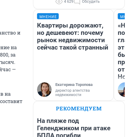
4 629
Обсудить
МНЕНИЕ
МНЕНИ
Квартиры дорожают,
«Нико
но дешевеют: почему
побед
анство и
рынок недвижимости
главн
сейчас такой странный
этого
ение на
бьет 
00, за
прока
тысяч.
отзыв
йчас —
Нолан
Екатерина Торопова
директор агентства
в на
недвижимости
 составит
РЕКОМЕНДУЕМ
На пляже под
Геленджиком при атаке
БПЛА погибли