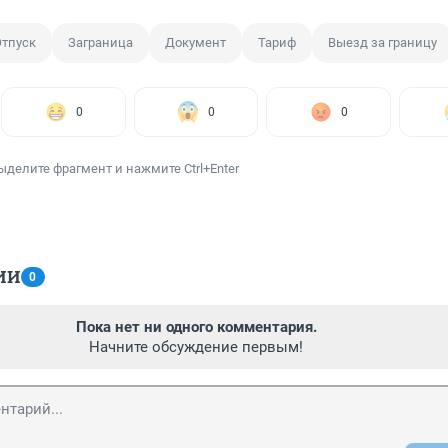
Отпуск
Заграница
Документ
Тариф
Выезд за границу
0
0
0
ыделите фрагмент и нажмите Ctrl+Enter
ИИ
0
Пока нет ни одного комментария.
Начните обсуждение первым!