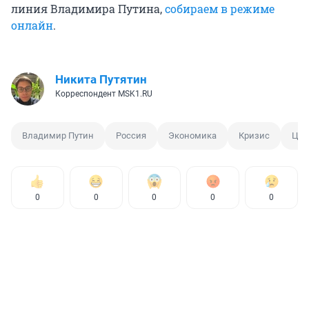
линия Владимира Путина,
собираем в режиме
онлайн
.
Никита Путятин
Корреспондент MSK1.RU
Владимир Путин
Россия
Экономика
Кризис
Цен
0
0
0
0
0