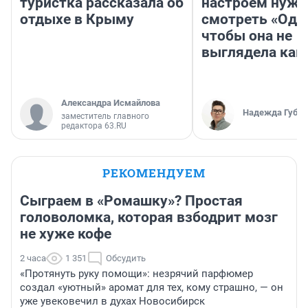
туристка рассказала об
настроем нужн
отдыхе в Крыму
смотреть «Оди
чтобы она не
выглядела как
Александра Исмайлова
Надежда Губар
заместитель главного
редактора 63.RU
РЕКОМЕНДУЕМ
Сыграем в «Ромашку»? Простая
головоломка, которая взбодрит мозг
не хуже кофе
2 часа
1 351
Обсудить
«Протянуть руку помощи»: незрячий парфюмер
создал «уютный» аромат для тех, кому страшно, — он
уже увековечил в духах Новосибирск