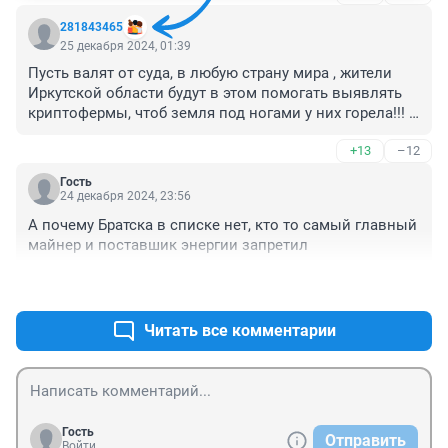
людям от майнеров, абсолютно не какой. Идите 
281843465
работайте товарищи манеры на нормальную работу, а 
25 декабря 2024, 01:39
государству надо в жёсткие рамки это все взять, 
Пусть валят от суда, в любую страну мира , жители 
уголовной ответственностью и рублем наказывать, 
Иркутской области будут в этом помогать выявлять 
тогда и майнеров не будет. В то только жители 
криптофермы, чтоб земля под ногами у них горела!!! 
области в этого ограничили , как всегда в общем.
Дерипаски, первого, со всем его компьютерным 
+13
–12
хламом!!!
Гость
24 декабря 2024, 23:56
А почему Братска в списке нет, кто то самый главный 
майнер и поставшик энергии запретил
+15
–2
Читать все комментарии
Гость
Отправить
Войти