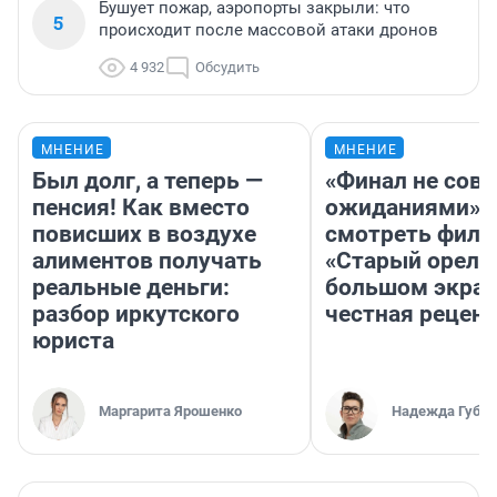
Бушует пожар, аэропорты закрыли: что
5
происходит после массовой атаки дронов
4 932
Обсудить
МНЕНИЕ
МНЕНИЕ
Был долг, а теперь —
«Финал не совп
пенсия! Как вместо
ожиданиями»: 
повисших в воздухе
смотреть фил
алиментов получать
«Старый орел» 
реальные деньги:
большом экран
разбор иркутского
честная рецен
юриста
Маргарита Ярошенко
Надежда Губар