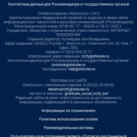
Контактные данные для Роскомнадзора и государственных органов
Сетевое издание «Ирсити.ру» (18+)
Зарегистрировано Федеральной службой по надзору в сфере связи,
информационных технологий и массовых коммуникаций (Роскомнадзор)
Регистрационный номер ЭЛ № ФС 77 – 83655 от 26.07.2022 г.
Учредитель: Общество с ограниченной ответственностью "ИНТЕРНЕТ
ТЕХНОЛОГИИ"
Главный редактор: Кузнецова Зоя Валерьевна
Адрес редакции: 664022, Россия, г. Иркутск, ул. Советская, стр. 42, пом. 7
(офис 206),
телефон +7 (924) 603 02 71
Электронный адрес редакции:
ircity@shkulev.ru
Контактные данные для Роскомнадзора и государственных органов:
juristnsk@shkulev.ru
Техподдержка:
help@shkulev.ru
РЕКЛАМА НА САЙТЕ
Связаться с рекламным отделом: 8 (30-22) 40-08-90,
reklamaircity@shkulev.ru
Чат-бот в телеграм:
@shkulev_social_ircity_bot
Редакция сайта не несет ответственности за достоверность
информации, содержащейся в рекламных объявлениях.
Информация об ограничениях
Политика использования cookies
Рекомендательные системы
Пользовательское соглашение сервиса «Подписка без баннерной