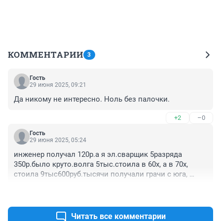
КОММЕНТАРИИ
3
Гость
29 июня 2025, 09:21
Да никому не интересно. Ноль без палочки.
+2
–0
Гость
29 июня 2025, 05:24
инженер получал 120р.а я эл.сварщик 5разряда 
350р.было круто.волга 5тыс.стоила в 60х, а в 70х, 
стоила 9тыс600руб.тысячи получали грачи с юга, 
шабашники в колхозах. ну в артелях, на севере, типа 
+0
–0
туманова.
Читать все комментарии