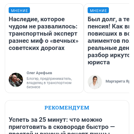
МНЕНИЕ
МНЕНИЕ
Наследие, которое
Был долг, а те
чудом не развалилось:
пенсия! Как вм
транспортный эксперт
повисших в во
разнес миф о «вечных»
алиментов пол
советских дорогах
реальные день
разбор иркутск
юриста
Олег Арефьев
Блогер, предприниматель,
Маргарита Яро
владелец в транспортном
бизнесе
РЕКОМЕНДУЕМ
Успеть за 25 минут: что можно
приготовить в сковороде быстро —