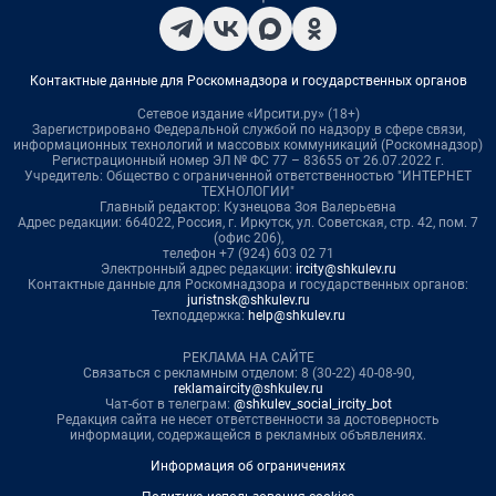
Контактные данные для Роскомнадзора и государственных органов
Сетевое издание «Ирсити.ру» (18+)
Зарегистрировано Федеральной службой по надзору в сфере связи,
информационных технологий и массовых коммуникаций (Роскомнадзор)
Регистрационный номер ЭЛ № ФС 77 – 83655 от 26.07.2022 г.
Учредитель: Общество с ограниченной ответственностью "ИНТЕРНЕТ
ТЕХНОЛОГИИ"
Главный редактор: Кузнецова Зоя Валерьевна
Адрес редакции: 664022, Россия, г. Иркутск, ул. Советская, стр. 42, пом. 7
(офис 206),
телефон +7 (924) 603 02 71
Электронный адрес редакции:
ircity@shkulev.ru
Контактные данные для Роскомнадзора и государственных органов:
juristnsk@shkulev.ru
Техподдержка:
help@shkulev.ru
РЕКЛАМА НА САЙТЕ
Связаться с рекламным отделом: 8 (30-22) 40-08-90,
reklamaircity@shkulev.ru
Чат-бот в телеграм:
@shkulev_social_ircity_bot
Редакция сайта не несет ответственности за достоверность
информации, содержащейся в рекламных объявлениях.
Информация об ограничениях