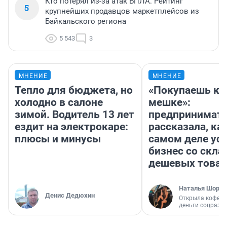
Кто потерял из-за атак БПЛА. Рейтинг
5
крупнейших продавцов маркетплейсов из
Байкальского региона
5 543
3
МНЕНИЕ
МНЕНИЕ
Тепло для бюджета, но
«Покупаешь ко
холодно в салоне
мешке»:
зимой. Водитель 13 лет
предпринимат
ездит на электрокаре:
рассказала, как
плюсы и минусы
самом деле ус
бизнес со скл
дешевых това
Наталья Шорох
Денис Дедюхин
Открыла кофейн
деньги соцразв