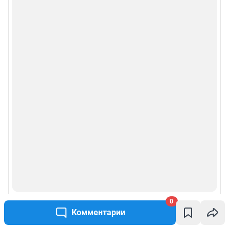
Рубрики
О компании
Реклама на сайте
Наши награды
Наши вакансии
Техподдержка
Предвыборная агитация
0
Статистика канала в MAX
Комментарии