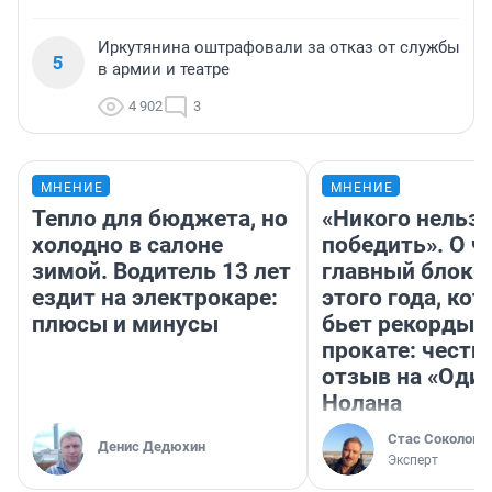
Иркутянина оштрафовали за отказ от службы
5
в армии и театре
4 902
3
МНЕНИЕ
МНЕНИЕ
Тепло для бюджета, но
«Никого нельз
холодно в салоне
победить». О ч
зимой. Водитель 13 лет
главный блокб
ездит на электрокаре:
этого года, ко
плюсы и минусы
бьет рекорды 
прокате: честн
отзыв на «Оди
Нолана
Стас Соколов
Денис Дедюхин
Эксперт