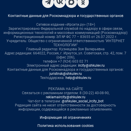
Контактные данные для Роскомнадзора и государственных органов
Сетевое издание «Ирсити.ру» (18+)
Зарегистрировано Федеральной службой по надзору в сфере связи,
информационных технологий и массовых коммуникаций (Роскомнадзор)
Регистрационный номер ЭЛ № ФС 77 – 83655 от 26.07.2022 г.
Учредитель: Общество с ограниченной ответственностью "ИНТЕРНЕТ
ТЕХНОЛОГИИ"
Главный редактор: Кузнецова Зоя Валерьевна
Адрес редакции: 664022, Россия, г. Иркутск, ул. Советская, стр. 42, пом. 7
(офис 206),
телефон +7 (924) 603 02 71
Электронный адрес редакции:
ircity@shkulev.ru
Контактные данные для Роскомнадзора и государственных органов:
juristnsk@shkulev.ru
Техподдержка:
help@shkulev.ru
РЕКЛАМА НА САЙТЕ
Связаться с рекламным отделом: 8 (30-22) 40-08-90,
reklamaircity@shkulev.ru
Чат-бот в телеграм:
@shkulev_social_ircity_bot
Редакция сайта не несет ответственности за достоверность
информации, содержащейся в рекламных объявлениях.
Информация об ограничениях
Политика использования cookies