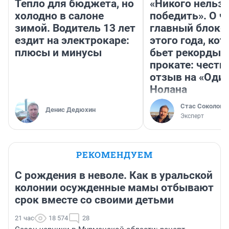
Тепло для бюджета, но
«Никого нельз
холодно в салоне
победить». О ч
зимой. Водитель 13 лет
главный блокб
ездит на электрокаре:
этого года, ко
плюсы и минусы
бьет рекорды 
прокате: честн
отзыв на «Оди
Нолана
Стас Соколов
Денис Дедюхин
Эксперт
РЕКОМЕНДУЕМ
С рождения в неволе. Как в уральской
колонии осужденные мамы отбывают
срок вместе со своими детьми
21 час
18 574
28