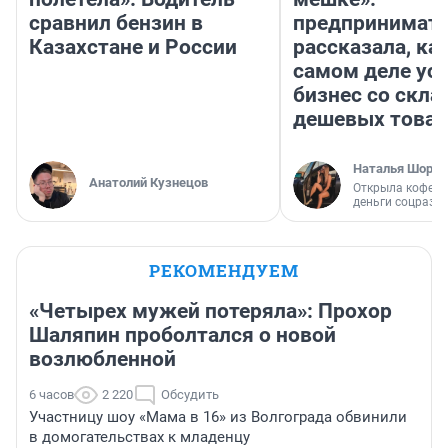
сравнил бензин в
предпринимат
Казахстане и России
рассказала, как
самом деле ус
бизнес со скл
дешевых това
Наталья Шорох
Анатолий Кузнецов
Открыла кофейн
деньги соцразв
РЕКОМЕНДУЕМ
«Четырех мужей потеряла»: Прохор
Шаляпин проболтался о новой
возлюбленной
6 часов
2 220
Обсудить
Участницу шоу «Мама в 16» из Волгограда обвинили
в домогательствах к младенцу