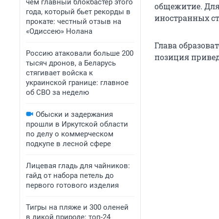
чем главный блокбастер этого
общежитие. Для 
года, который бьет рекорды в
иностранных ст
прокате: честный отзыв на
«Одиссею» Нолана
Глава образоват
Россию атаковали больше 200
позиция привед
тысяч дронов, а Беларусь
стягивает войска к
украинской границе: главное
об СВО за неделю
Обыски и задержания
прошли в Иркутской области
по делу о коммерческом
подкупе в лесной сфере
Лицевая гладь для чайников:
гайд от набора петель до
первого готового изделия
Тигры на пляже и 300 оленей
в дикой природе: топ-24