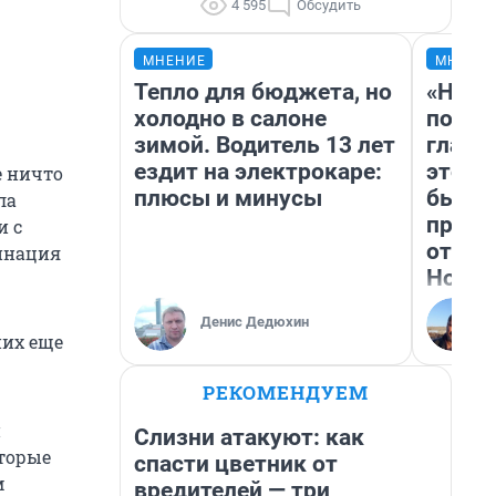
4 595
Обсудить
МНЕНИЕ
МНЕНИ
Тепло для бюджета, но
«Нико
холодно в салоне
побед
зимой. Водитель 13 лет
главн
ездит на электрокаре:
этого
е ничто
плюсы и минусы
бьет 
ла
прока
и с
отзыв
минация
Нолан
Денис Дедюхин
них еще
РЕКОМЕНДУЕМ
й
Слизни атакуют: как
оторые
спасти цветник от
м
вредителей — три