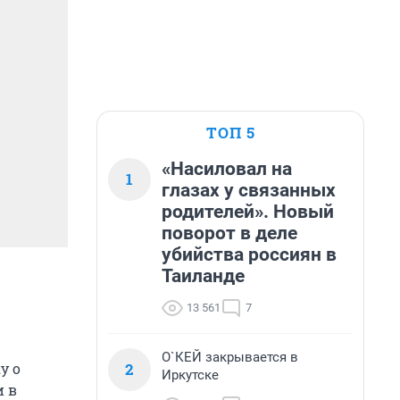
ТОП 5
«Насиловал на
1
глазах у связанных
родителей». Новый
поворот в деле
убийства россиян в
Таиланде
13 561
7
О`КЕЙ закрывается в
2
у о
Иркутске
и в