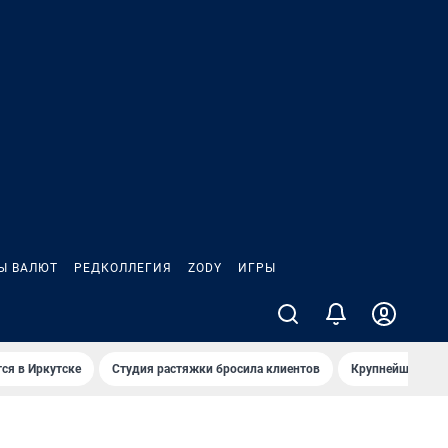
Ы ВАЛЮТ
РЕДКОЛЛЕГИЯ
ZODY
ИГРЫ
ся в Иркутске
Студия растяжки бросила клиентов
Крупнейшие про