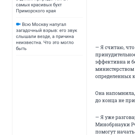
самых красивых бухт
Приморского края
Всю Москву напугал
загадочный взрыв: его звук
слышали везде, а причина
неизвестна. Что это могло
— Я считаю, чт
быть
принудительное
эффективна и бе
министерством 
определенных к
Она напомнила,
до конца не пр
— Я уже разгов
Минобрнауки Р
помогут начать