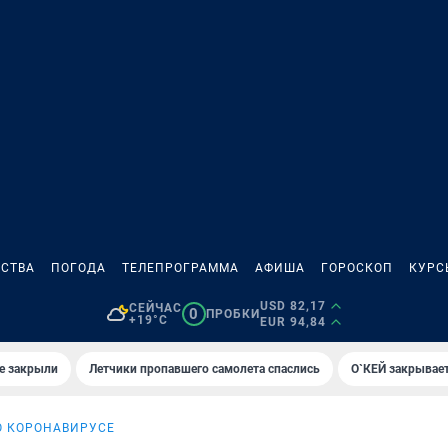
СТВА
ПОГОДА
ТЕЛЕПРОГРАММА
АФИША
ГОРОСКОП
КУРС
USD 82,17
СЕЙЧАС
0
ПРОБКИ
+19°C
EUR 94,84
е закрыли
Летчики пропавшего самолета спаслись
О`КЕЙ закрывает
О КОРОНАВИРУСЕ