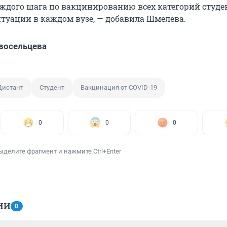
дого шага по вакцинированию всех категорий студе
туации в каждом вузе, — добавила Шмелева.
восельцева
Дистант
Студент
Вакцинация от COVID-19
0
0
0
ыделите фрагмент и нажмите Ctrl+Enter
ИИ
0