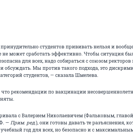
о принудительно студентов прививать нельзя и вообщ
 не может сработать эффективно. Чтобы ситуация бы
зопасна для всех, надо собираться с союзом ректоров 
и обсуждать. Мы против такого подхода, это дискри
атегорий студентов, — сказала Шмелева.
 что рекомендации по вакцинации несовершеннолет
иняты.
аривала с Валерием Николаевичем (Фальковым, главо
Ф. —
Прим. ред.
), они готовы давать те разъяснения, к
 учебный год для всех, но безопасно и с максимальны