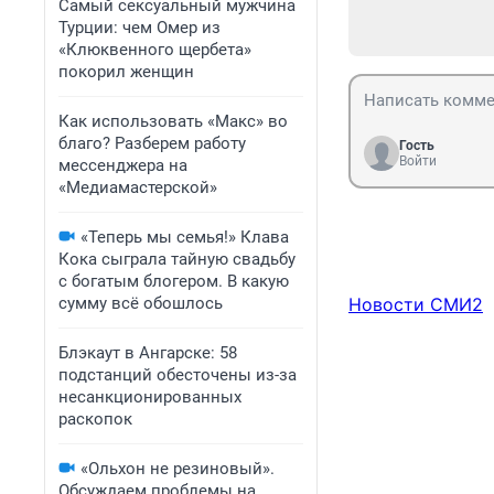
Самый сексуальный мужчина
Турции: чем Омер из
«Клюквенного щербета»
покорил женщин
Как использовать «Макс» во
благо? Разберем работу
Гость
Войти
мессенджера на
«Медиамастерской»
«Теперь мы семья!» Клава
Кока сыграла тайную свадьбу
с богатым блогером. В какую
сумму всё обошлось
Новости СМИ2
Блэкаут в Ангарске: 58
подстанций обесточены из-за
несанкционированных
раскопок
«Ольхон не резиновый».
Обсуждаем проблемы на