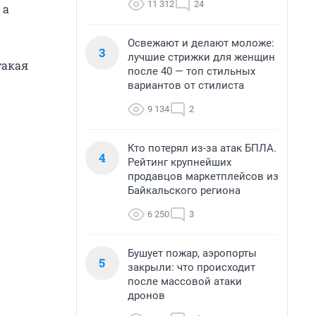
11 312
24
 а
Освежают и делают моложе:
3
лучшие стрижки для женщин
такая
после 40 — топ стильных
вариантов от стилиста
9 134
2
Кто потерял из-за атак БПЛА.
4
Рейтинг крупнейших
продавцов маркетплейсов из
Байкальского региона
6 250
3
Бушует пожар, аэропорты
5
закрыли: что происходит
после массовой атаки
дронов