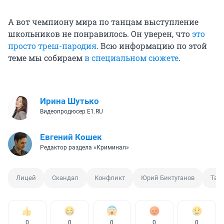
А вот чемпиону мира по танцам выступление
школьников не понравилось. Он уверен, что
это
просто треш-пародия
. Всю информацию по этой
теме мы собираем
в специальном сюжете
.
Ирина Шутько
Видеопродюсер E1.RU
Евгений Кошек
Редактор раздела «Криминал»
Лицей
Скандал
Конфликт
Юрий Биктуганов
Тан
0
0
0
0
0