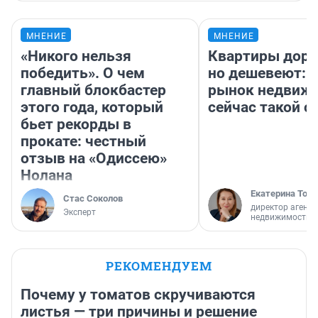
МНЕНИЕ
МНЕНИЕ
«Никого нельзя
Квартиры дор
победить». О чем
но дешевеют: 
главный блокбастер
рынок недвиж
этого года, который
сейчас такой 
бьет рекорды в
прокате: честный
отзыв на «Одиссею»
Нолана
Екатерина Торо
Стас Соколов
директор агентс
Эксперт
недвижимости
РЕКОМЕНДУЕМ
Почему у томатов скручиваются
листья — три причины и решение