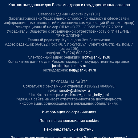
Контактные данные для Роскомнадзора и государственных органов
Сетевое издание «Ирсити.ру» (18+)
Зарегистрировано Федеральной службой по надзору в сфере связи,
информационных технологий и массовых коммуникаций (Роскомнадзор)
Регистрационный номер ЭЛ № ФС 77 – 83655 от 26.07.2022 г.
Учредитель: Общество с ограниченной ответственностью "ИНТЕРНЕТ
ТЕХНОЛОГИИ"
Главный редактор: Кузнецова Зоя Валерьевна
Адрес редакции: 664022, Россия, г. Иркутск, ул. Советская, стр. 42, пом. 7
(офис 206),
телефон +7 (924) 603 02 71
Электронный адрес редакции:
ircity@shkulev.ru
Контактные данные для Роскомнадзора и государственных органов:
juristnsk@shkulev.ru
Техподдержка:
help@shkulev.ru
РЕКЛАМА НА САЙТЕ
Связаться с рекламным отделом: 8 (30-22) 40-08-90,
reklamaircity@shkulev.ru
Чат-бот в телеграм:
@shkulev_social_ircity_bot
Редакция сайта не несет ответственности за достоверность
информации, содержащейся в рекламных объявлениях.
Информация об ограничениях
Политика использования cookies
Рекомендательные системы