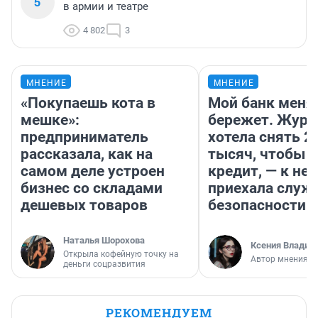
5
в армии и театре
4 802
3
МНЕНИЕ
МНЕНИЕ
«Покупаешь кота в
Мой банк меня
мешке»:
бережет. Журн
предприниматель
хотела снять 2
рассказала, как на
тысяч, чтобы п
самом деле устроен
кредит, — к не
бизнес со складами
приехала служ
дешевых товаров
безопасности
Наталья Шорохова
Ксения Владим
Открыла кофейную точку на
Автор мнения
деньги соцразвития
РЕКОМЕНДУЕМ