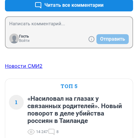
правительства за 32 года, т.к. результаты его видны 
Читать все комментарии
не вооруженным глазом и вопрос Чернышевского 
"Что делать?", заданный полтора века назад в 
буржуазной России, для нас до сих пор актуален, 
дорогие мои товарищи!
Гость
Отправить
Войти
Новости СМИ2
ТОП 5
«Насиловал на глазах у
1
связанных родителей». Новый
поворот в деле убийства
россиян в Таиланде
14 247
8