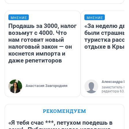
МНЕНИЕ
МНЕНИЕ
Продашь за 3000, налог
«За неделю две
возьмут с 4000. Что
были страшные
нам готовит новый
туристка расск
налоговый закон — он
отдыхе в Крым
коснется импорта и
даже репетиторов
Александра Ис
Анастасия Завгородняя
заместитель гл
редактора 63.RU
РЕКОМЕНДУЕМ
«Я тебя счас ***, петухом поедешь в