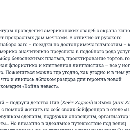
ьтуры проведения американских свадеб с экрана кино
ет прекрасных дам мечтами. В отличие от русского
набора загс – поездки по достопримечательностям – 
мерика значительно преуспела в подобного рода услуг
бор белоснежных платьев, проектирование тортов, го
ная флористика и клятвенная лингвистика – все у ног
го. Пожениться можно где угодно, как угодно и в чем у
, что и явилось яблоком раздора для героинь новой
комедии «Война невест».
й – подруги детства Лив (
Кейт Хадсон
) и Эмма (
Энн Х
с помпой женить на себе своих бойфрендов в отеле «П
вушкам сделаны, подружки оповещены, организатор 
ны… Но внезапно в идеальное путешествие под венец