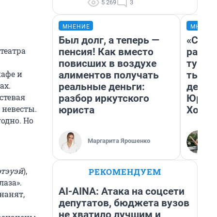
5 269
3
МНЕНИЕ
МНЕНИ
Был долг, а теперь —
«Слив
театра
пенсия! Как вместо
разоч
повисших в воздухе
турис
кафе и
алиментов получать
тысяч
ах.
реальные деньги:
день 
стевая
разбор иркутского
Юрско
 невесты.
юриста
Хогва
годно. Но
Маргарита Ярошенко
этэуэй
),
РЕКОМЕНДУЕМ
лаза».
AI-AINA: Атака на соцсети
нанят,
депутатов, бюджета вузов
не хватило лучшим и