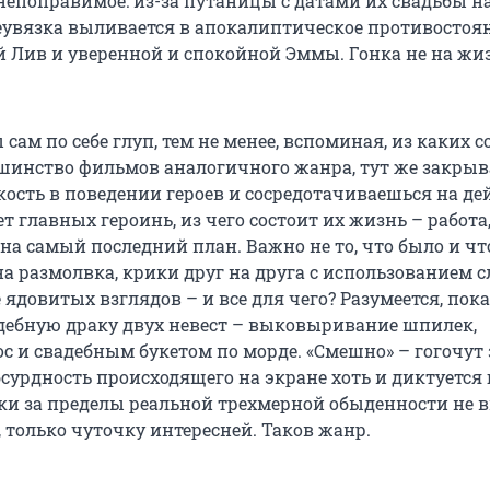
непоправимое: из-за путаницы с датами их свадьбы 
Неувязка выливается в апокалиптическое противостоя
й Лив и уверенной и спокойной Эммы. Гонка не на жиз
 сам по себе глуп, тем не менее, вспоминая, из каких 
шинство фильмов аналогичного жанра, тут же закры
кость в поведении героев и сосредотачиваешься на де
ет главных героинь, из чего состоит их жизнь – работа,
 на самый последний план. Важно не то, что было и чт
а размолвка, крики друг на друга с использованием с
 ядовитых взглядов – и все для чего? Разумеется, пок
ебную драку двух невест – выковыривание шпилек,
с и свадебным букетом по морде. «Смешно» – гогочут 
бсурдность происходящего на экране хоть и диктуется
таки за пределы реальной трехмерной обыденности не 
, только чуточку интересней. Таков жанр.