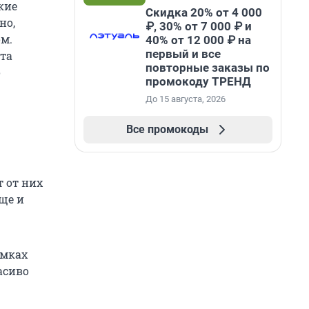
кие
Скидка 20% от 4 000
но,
₽, 30% от 7 000 ₽ и
ом.
40% от 12 000 ₽ на
первый и все
ета
повторные заказы по
о
промокоду ТРЕНД
До 15 августа, 2026
Все промокоды
т от них
ще и
амках
асиво