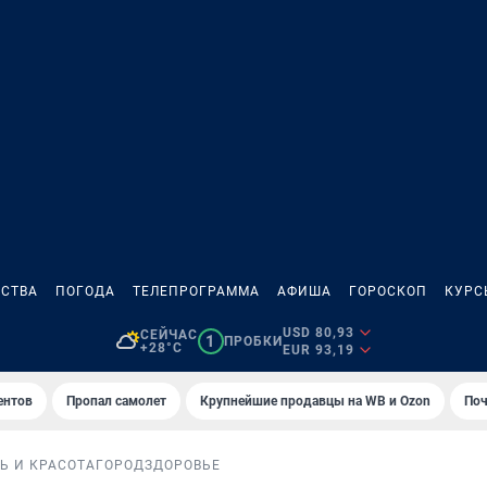
СТВА
ПОГОДА
ТЕЛЕПРОГРАММА
АФИША
ГОРОСКОП
КУРС
USD 80,93
СЕЙЧАС
1
ПРОБКИ
+28°C
EUR 93,19
ентов
Пропал самолет
Крупнейшие продавцы на WB и Ozon
Поч
Ь И КРАСОТА
ГОРОД
ЗДОРОВЬЕ