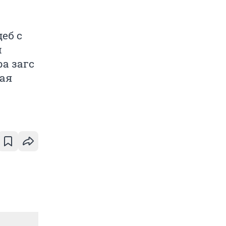
еб с
м
а загс
ная