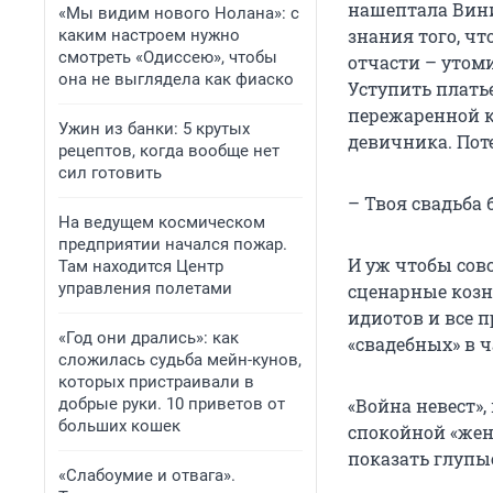
нашептала Вини
«Мы видим нового Нолана»: с
знания того, чт
каким настроем нужно
смотреть «Одиссею», чтобы
отчасти – утоми
она не выглядела как фиаско
Уступить плать
пережаренной к
Ужин из банки: 5 крутых
девичника. Поте
рецептов, когда вообще нет
сил готовить
– Твоя свадьба 
На ведущем космическом
предприятии начался пожар.
И уж чтобы сов
Там находится Центр
управления полетами
сценарные козни
идиотов и все п
«Год они дрались»: как
«свадебных» в ч
сложилась судьба мейн-кунов,
которых пристраивали в
добрые руки. 10 приветов от
«Война невест»,
больших кошек
спокойной «жен
показать глупы
«Слабоумие и отвага».