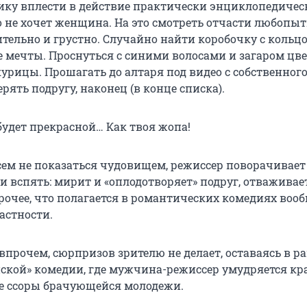
ку вплести в действие практически энциклопедичес
о не хочет женщина. На это смотреть отчасти любопыт
тельно и грустно. Случайно найти коробочку с кольц
е мечты. Проснуться с синими волосами и загаром цв
урицы. Прошагать до алтаря под видео с собственног
рять подругу, наконец (в конце списка).
будет прекрасной… Как твоя жопа!
сем не показаться чудовищем, режиссер поворачивает
 вспять: мирит и «оплодотворяет» подруг, отваживае
рочее, что полагается в романтических комедиях вооб
астности.
 впрочем, сюрпризов зрителю не делает, оставаясь в р
ской» комедии, где мужчина-режиссер умудряется кр
е ссоры брачующейся молодежи.