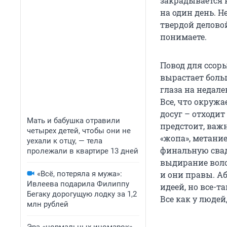
закрадывается 
на один день. 
твердой делово
понимаете.
Повод для ссоры
вырастает боль
глаза на недале
Все, что окружа
досуг – отходит
Мать и бабушка отравили
предстоит, важн
четырех детей, чтобы они не
«жопа», метание
уехали к отцу, — тела
финальную свад
пролежали в квартире 13 дней
выдирание воло
«Всё, потеряла я мужа»:
и они правы. А
Ивлеева подарила Филиппу
идеей, но все-
Бегаку дорогущую лодку за 1,2
Все как у людей
млн рублей