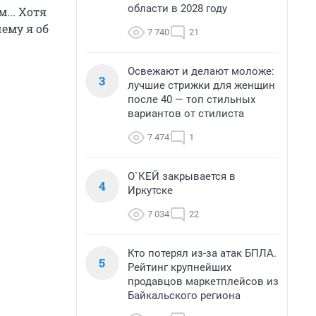
области в 2028 году
... Хотя
чему я об
7 740
21
Освежают и делают моложе:
3
лучшие стрижки для женщин
после 40 — топ стильных
вариантов от стилиста
7 474
1
О`КЕЙ закрывается в
4
Иркутске
7 034
22
Кто потерял из-за атак БПЛА.
5
Рейтинг крупнейших
продавцов маркетплейсов из
Байкальского региона