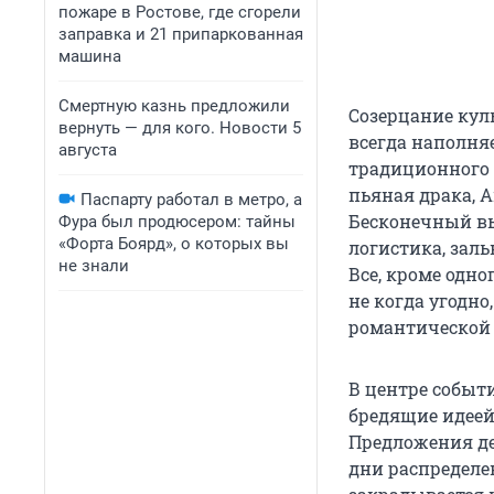
пожаре в Ростове, где сгорели
заправка и 21 припаркованная
машина
Смертную казнь предложили
Созерцание кул
вернуть — для кого. Новости 5
всегда наполня
августа
традиционного 
пьяная драка, А
Паспарту работал в метро, а
Бесконечный вы
Фура был продюсером: тайны
«Форта Боярд», о которых вы
логистика, заль
не знали
Все, кроме одно
не когда угодно
романтической 
В центре событи
бредящие идеей 
Предложения де
дни распределе