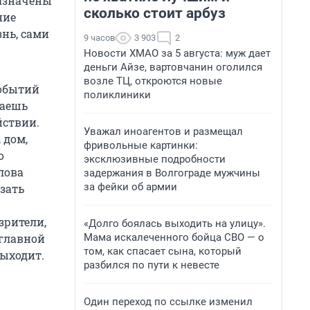
назначены
сколько стоит арбуз
ние
нь, сами
9 часов
3 903
2
Новости ХМАО за 5 августа: муж дает
деньги Айзе, вартовчанин оголился
возле ТЦ, откроются новые
событий
поликлиники
ваешь
йствии.
Уважал иноагентов и размещал
 дом,
фривольные картинки:
о
эксклюзивные подробности
лова
задержания в Волгограде мужчины
за фейки об армии
азать
зрители,
«Долго боялась выходить на улицу».
Мама искалеченного бойца СВО — о
 главной
том, как спасает сына, который
выходит.
разбился по пути к невесте
Один переход по ссылке изменил