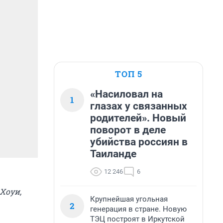
ТОП 5
«Насиловал на
1
глазах у связанных
родителей». Новый
поворот в деле
убийства россиян в
Таиланде
12 246
6
 Хоуи,
Крупнейшая угольная
2
генерация в стране. Новую
ТЭЦ построят в Иркутской