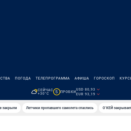
СТВА
ПОГОДА
ТЕЛЕПРОГРАММА
АФИША
ГОРОСКОП
КУРС
USD 80,93
СЕЙЧАС
5
ПРОБКИ
+30°C
EUR 93,19
е закрыли
Летчики пропавшего самолета спаслись
О`КЕЙ закрывает