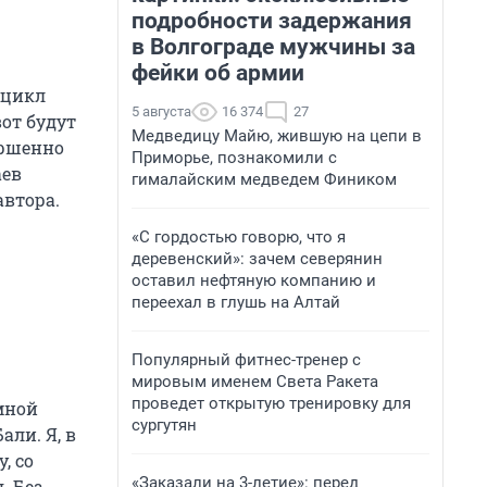
подробности задержания
в Волгограде мужчины за
фейки об армии
 цикл
5 августа
16 374
27
от будут
Медведицу Майю, жившую на цепи в
ершенно
Приморье, познакомили с
аев
гималайским медведем Фиником
автора.
«С гордостью говорю, что я
деревенский»: зачем северянин
оставил нефтяную компанию и
переехал в глушь на Алтай
Популярный фитнес-тренер с
мировым именем Света Ракета
проведет открытую тренировку для
мной
сургутян
али. Я, в
, со
«Заказали на 3-летие»: перед
. Без