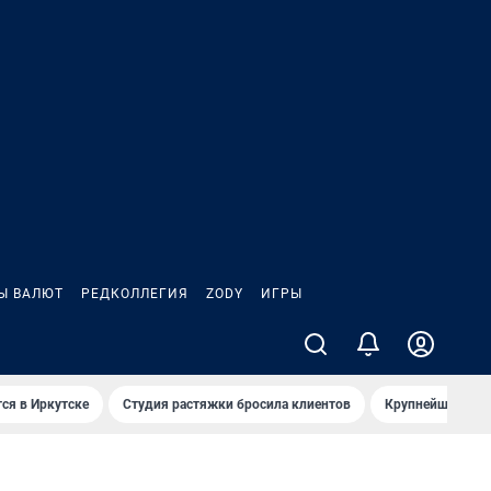
Ы ВАЛЮТ
РЕДКОЛЛЕГИЯ
ZODY
ИГРЫ
ся в Иркутске
Студия растяжки бросила клиентов
Крупнейшие про