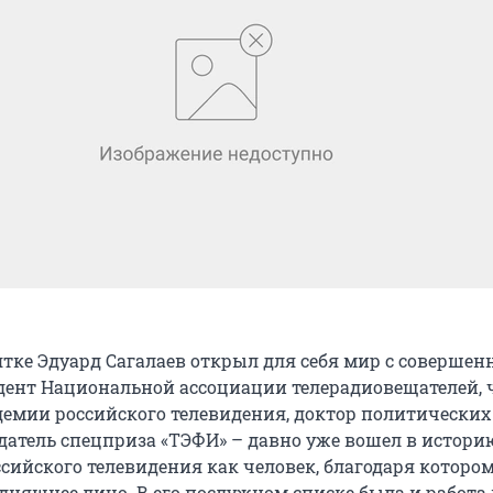
ятке Эдуард Сагалаев открыл для себя мир с совершен
дент Национальной ассоциации телерадиовещателей, 
емии российского телевидения, доктор политических 
адатель спецприза «ТЭФИ» – давно уже вошел в истори
ссийского телевидения как человек, благодаря которо
одняшнее лицо. В его послужном списке была и работа 