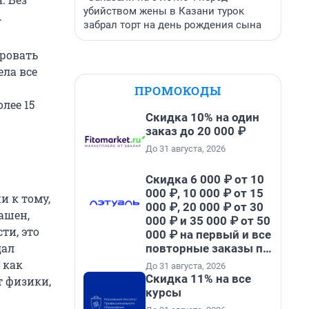
убийством жены в Казани турок
.
забрал торт на день рождения сына
ировать
ела все
ПРОМОКОДЫ
лее 15
Скидка 10% на один
заказ до 20 000 ₽
До 31 августа, 2026
Скидка 6 000 ₽ от 10
000 ₽, 10 000 ₽ от 15
и к тому,
000 ₽, 20 000 ₽ от 30
ашен,
000 ₽ и 35 000 ₽ от 50
ти, это
000 ₽ на первый и все
дал
повторные заказы по
промокоду НАБЕРИ
 как
До 31 августа, 2026
Скидка 11% на все
т физики,
курсы