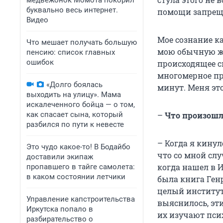
медвежонок Момота покорил
буквально весь интернет.
помощи запреще
Видео
Мое сознание к
Что мешает получать большую
мою обычную жиз
пенсию: список главных
ошибок
происходящее св
многомерное про
«Долго боялась
минут. Меня эт
выходить на улицу». Мама
искалеченного бойца — о том,
как спасает сына, который
–
Что произошл
разбился по пути к невесте
– Когда я кинул
Это чудо какое-то! В Бодайбо
что со мной слу
доставили экипаж
когда нашел в И
пропавшего в тайге самолета:
в каком состоянии летчики
была книга Ген
целый институт
Управление капстроительства
выяснилось, эт
Иркутска попало в
их изучают пси
разбирательство о