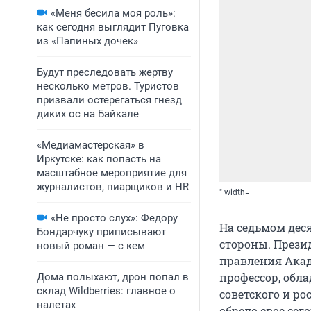
«Меня бесила моя роль»:
как сегодня выглядит Пуговка
из «Папиных дочек»
Будут преследовать жертву
несколько метров. Туристов
призвали остерегаться гнезд
диких ос на Байкале
«Медиамастерская» в
Иркутске: как попасть на
масштабное мероприятие для
журналистов, пиарщиков и HR
" width=
«Не просто слух»: Федору
На седьмом дес
Бондарчуку приписывают
стороны. Прези
новый роман — с кем
правления Акад
профессор, обл
Дома полыхают, дрон попал в
склад Wildberries: главное о
советского и ро
налетах
обрело свое сег