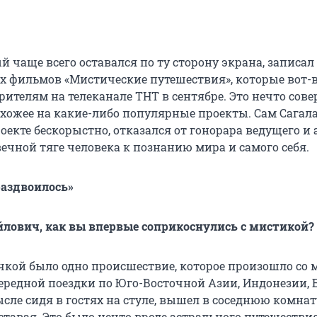
й чаще всего оставался по ту сторону экрана, записал
 фильмов «Мистические путешествия», которые вот-в
рителям на телеканале ТНТ в сентябре. Это нечто сов
похожее на какие-либо популярные проекты. Сам Сагал
оекте бескорыстно, отказался от гонорара ведущего и 
вечной тяге человека к познанию мира и самого себя.
раздвоилось»
лович, как вы впервые соприкоснулись с мистикой?
чкой было одно происшествие, которое произошло со 
ередной поездки по Юго-Восточной Азии, Индонезии, Б
ле сидя в гостях на стуле, вышел в соседнюю комнату
вставая. Это было нечто вроде астрального путешествия