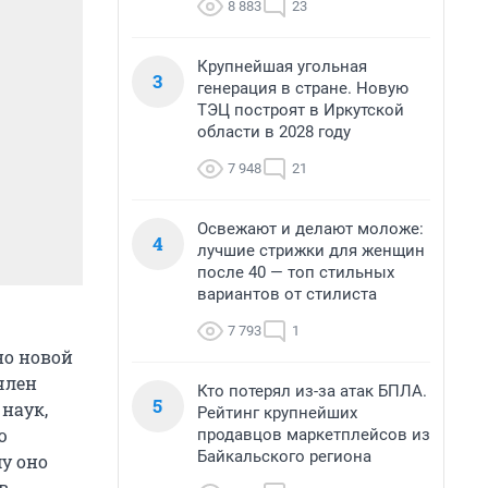
8 883
23
Крупнейшая угольная
3
генерация в стране. Новую
ТЭЦ построят в Иркутской
области в 2028 году
7 948
21
Освежают и делают моложе:
4
лучшие стрижки для женщин
после 40 — топ стильных
вариантов от стилиста
7 793
1
но новой
член
Кто потерял из-за атак БПЛА.
5
наук,
Рейтинг крупнейших
ю
продавцов маркетплейсов из
Байкальского региона
му оно
в