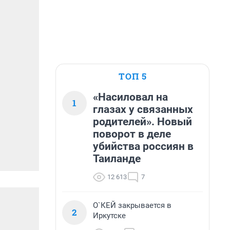
ТОП 5
«Насиловал на
1
глазах у связанных
родителей». Новый
поворот в деле
убийства россиян в
Таиланде
12 613
7
О`КЕЙ закрывается в
2
Иркутске