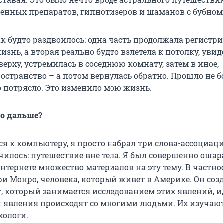
нных препаратов, гипнотизеров и шаманов с бубном
ак будто раздвоилось: одна часть продолжала регистр
нь, а вторая реально будто взлетела к потолку, увид
ерху, устремилась в соседнюю комнату, затем в иное,
странство – а потом вернулась обратно. Прошло не бо
о потрясло. Это изменило мою жизнь.
о дальше?
ся к компьютеру, я просто набрал три слова-ассоциаци
чилось: путешествие вне тела. Я был совершенно ошар
нтернете множество материалов на эту тему. В частнос
ри Монро, человека, который живет в Америке. Он соз
, который занимается исследованием этих явлений, и,
и явления происходят со многими людьми. Их изучаю
хологи.