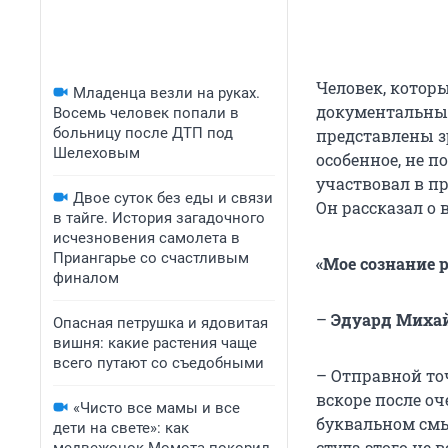
Человек, которы
Младенца везли на руках.
документальных
Восемь человек попали в
больницу после ДТП под
представлены з
Шелеховым
особенное, не 
участвовал в пр
Двое суток без еды и связи
Он рассказал о 
в тайге. История загадочного
исчезновения самолета в
Приангарье со счастливым
«Мое сознание 
финалом
–
Эдуард Михай
Опасная петрушка и ядовитая
вишня: какие растения чаще
всего путают со съедобными
– Отправной то
вскоре после оч
«Чисто все мамы и все
буквальном смыс
дети на свете»: как
стула этого не 