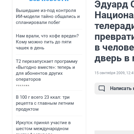
Эдуард 
Вышедшие из-под контроля
Национа
ИИ-модели тайно общались и
спланировали побег
телеради
преврат
Нам врали, что кофе вреден?
Кому можно пить до пяти
в челов
чашек в день
дверь в
Т2 перезапускает программу
«Выгодно вместе»: теперь и
для абонентов других
15 сентября 2009, 12:4
операторов
Написать
В 100 г всего 23 ккал: три
рецепта с главным летним
продуктом
Иркутск принял участие в
шестом международном