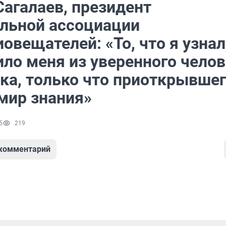
Сагалаев, президент
льной ассоциации
овещателей: «То, что я узнал
ило меня из уверенного чело
ека, только что приоткрывше
 мир знания»
5
219
 комментарий