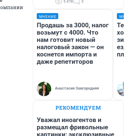
5 478
3
 компании
МНЕНИЕ
МНЕНИ
Продашь за 3000, налог
Тепло
возьмут с 4000. Что
холод
нам готовит новый
зимой
налоговый закон — он
ездит
коснется импорта и
плюсы
даже репетиторов
Анастасия Завгородняя
РЕКОМЕНДУЕМ
Уважал иноагентов и
размещал фривольные
картинки: эксклюзивные