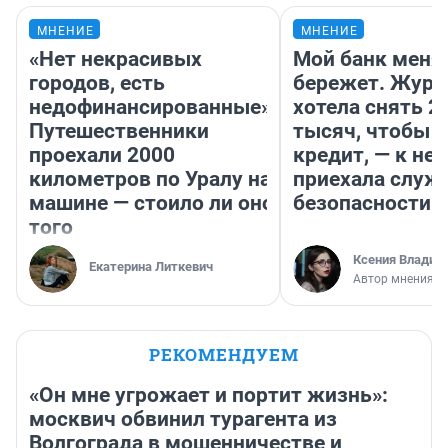
МНЕНИЕ
МНЕНИЕ
«Нет некрасивых
Мой банк меня
городов, есть
бережет. Журн
недофинансированные».
хотела снять 2
Путешественники
тысяч, чтобы п
проехали 2000
кредит, — к не
километров по Уралу на
приехала служ
машине — стоило ли оно
безопасности
того
Ксения Владим
Екатерина Литкевич
Автор мнения
РЕКОМЕНДУЕМ
«Он мне угрожает и портит жизнь»:
москвич обвинил турагента из
Волгограда в мошенничестве и