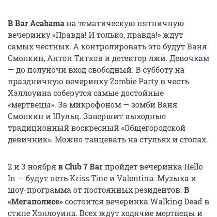
В Bar Acabama
на тематическую пятничную
вечеринку «Правда! И только, правда!» ждут
самых честных. А контролировать это будут Ваня
Смолкин, Антон Титков и детектор лжи. Девочкам
— до полуночи вход свободный. В субботу на
праздничную вечеринку Zombie Party в честь
Хэллоуина соберутся самые достойные
«мертвецы». За микрофоном — зомби Ваня
Смолкин и Шульц. Завершит выходные
традиционный воскресный «Общегородской
девичник». Можно танцевать на стульях и столах.
2 и 3 ноября
в Club 7 Bar
пройдет вечеринка Hello
In — будут петь Kriss Tine и Valentina. Музыка и
шоу-программа от постоянных резидентов.
В
«Мегаполисе»
состоится вечеринка Walking Dead в
стиле Хэллоуина. Всех ждут ходячие мертвецы и