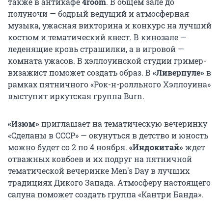
также в антикафе
4room
. В общем зале до
полуночи — бодрый ведущий и атмосферная
музыка, ужасная викторина и конкурс на лучший
костюм и тематический квест. В кинозале —
леденящие кровь страшилки, а в игровой —
комната ужасов. В хэллоуинской студии гример-
визажист поможет создать образ. В
«Ливерпуле»
в
рамках пятничного «Рок-н-ролльного Хэллоуина»
выступит иркутская группа Burn.
«Изюм»
приглашает на тематическую вечеринку
«Сделаны в СССР» — окунуться в детство и юность
можно будет со 2 по 4 ноября.
«Индокитай»
ждет
отважных ковбоев и их подруг на пятничной
тематической вечеринке Men's Day в лучших
традициях Дикого Запада. Атмосферу настоящего
салуна поможет создать группа «Кантри Банда».