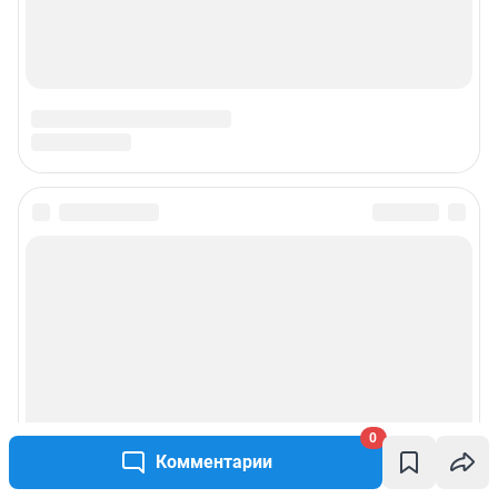
Электронный адрес редакции:
ircity@shkulev.ru
Контактные данные для Роскомнадзора и государственных органов:
juristnsk@shkulev.ru
Техподдержка:
help@shkulev.ru
РЕКЛАМА НА САЙТЕ
Связаться с рекламным отделом: 8 (30-22) 40-08-90,
reklamaircity@shkulev.ru
Чат-бот в телеграм:
@shkulev_social_ircity_bot
Редакция сайта не несет ответственности за достоверность
информации, содержащейся в рекламных объявлениях.
Информация об ограничениях
Политика использования cookies
Рекомендательные системы
Пользовательское соглашение сервиса «Подписка без баннерной
рекламы»
Политика конфиденциальности и обработки персональных данных и
правила использования сайта
0
Комментарии