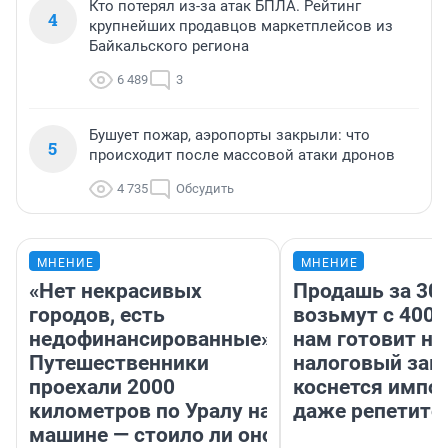
Кто потерял из-за атак БПЛА. Рейтинг
4
крупнейших продавцов маркетплейсов из
Байкальского региона
6 489
3
Бушует пожар, аэропорты закрыли: что
5
происходит после массовой атаки дронов
4 735
Обсудить
МНЕНИЕ
МНЕНИЕ
«Нет некрасивых
Продашь за 300
городов, есть
возьмут с 4000
недофинансированные».
нам готовит н
Путешественники
налоговый зако
проехали 2000
коснется импор
километров по Уралу на
даже репетито
машине — стоило ли оно