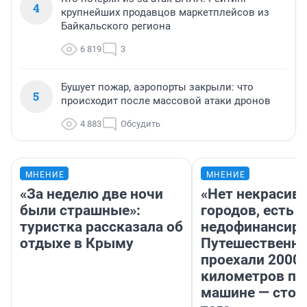
4
крупнейших продавцов маркетплейсов из
Байкальского региона
6 819
3
Бушует пожар, аэропорты закрыли: что
5
происходит после массовой атаки дронов
4 883
Обсудить
МНЕНИЕ
МНЕНИЕ
«За неделю две ночи
«Нет некрасив
были страшные»:
городов, есть
туристка рассказала об
недофинансиро
отдыхе в Крыму
Путешественн
проехали 2000
километров по 
машине — стои