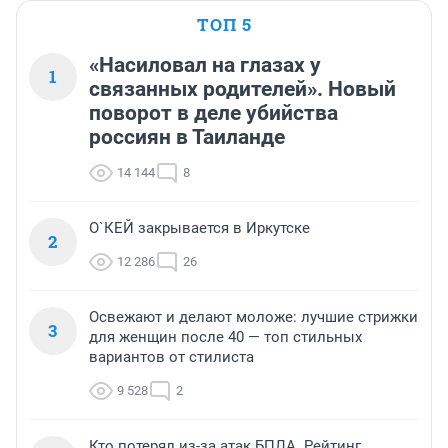
ТОП 5
«Насиловал на глазах у
1
связанных родителей». Новый
поворот в деле убийства
россиян в Таиланде
14 144
8
О`КЕЙ закрывается в Иркутске
2
12 286
26
Освежают и делают моложе: лучшие стрижки
3
для женщин после 40 — топ стильных
вариантов от стилиста
9 528
2
Кто потерял из-за атак БПЛА. Рейтинг