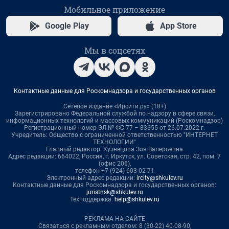
Мобильное приложение
Google Play
App Store
Мы в соцсетях
Контактные данные для Роскомнадзора и государственных органов
Сетевое издание «Ирсити.ру» (18+)
Зарегистрировано Федеральной службой по надзору в сфере связи,
информационных технологий и массовых коммуникаций (Роскомнадзор)
Регистрационный номер ЭЛ № ФС 77 – 83655 от 26.07.2022 г.
Учредитель: Общество с ограниченной ответственностью "ИНТЕРНЕТ
ТЕХНОЛОГИИ"
Главный редактор: Кузнецова Зоя Валерьевна
Адрес редакции: 664022, Россия, г. Иркутск, ул. Советская, стр. 42, пом. 7
(офис 206),
телефон +7 (924) 603 02 71
Электронный адрес редакции:
ircity@shkulev.ru
Контактные данные для Роскомнадзора и государственных органов:
juristnsk@shkulev.ru
Техподдержка:
help@shkulev.ru
РЕКЛАМА НА САЙТЕ
Связаться с рекламным отделом: 8 (30-22) 40-08-90,