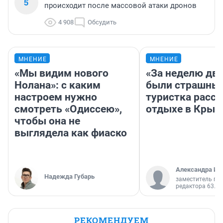
5
происходит после массовой атаки дронов
4 908
Обсудить
МНЕНИЕ
МНЕНИЕ
«Мы видим нового
«За неделю две
Нолана»: с каким
были страшные
настроем нужно
туристка расск
смотреть «Одиссею»,
отдыхе в Крым
чтобы она не
выглядела как фиаско
Александра Ис
Надежда Губарь
заместитель гл
редактора 63.RU
РЕКОМЕНДУЕМ