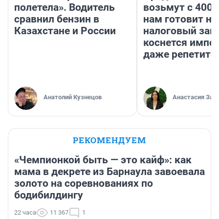
полетела». Водитель
возьмут с 4000
сравнил бензин в
нам готовит н
Казахстане и России
налоговый зако
коснется импор
даже репетито
Анатолий Кузнецов
Анастасия Зав
РЕКОМЕНДУЕМ
«Чемпионкой быть — это кайф»: как
мама в декрете из Барнаула завоевала
золото на соревнованиях по
бодибилдингу
22 часа
11 367
1