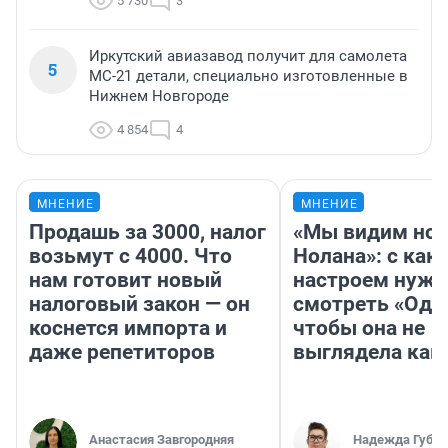
5 730
3
Иркутский авиазавод получит для самолета
5
МС-21 детали, специально изготовленные в
Нижнем Новгороде
4 854
4
МНЕНИЕ
МНЕНИЕ
Продашь за 3000, налог
«Мы видим нов
возьмут с 4000. Что
Нолана»: с как
нам готовит новый
настроем нужн
налоговый закон — он
смотреть «Оди
коснется импорта и
чтобы она не
даже репетиторов
выглядела как
Анастасия Завгородняя
Надежда Губар