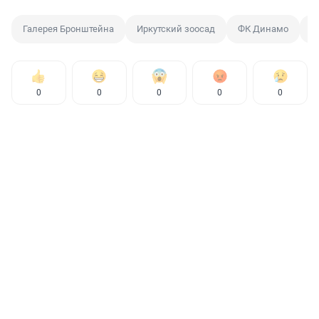
Галерея Бронштейна
Иркутский зоосад
ФК Динамо
А
0
0
0
0
0