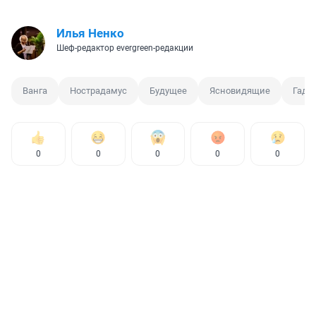
Илья Ненко
Шеф-редактор evergreen-редакции
Ванга
Нострадамус
Будущее
Ясновидящие
Гада
0
0
0
0
0