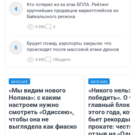
Кто потерял из-за атак БПЛА. Рейтинг
4
крупнейших продавцов маркетплейсов из
Байкальского региона
6 336
3
Бушует пожар, аэропорты закрыли: что
5
происходит после массовой атаки дронов
4 650
Обсудить
МНЕНИЕ
МНЕНИЕ
«Мы видим нового
«Никого нельз
Нолана»: с каким
победить». О ч
настроем нужно
главный блокб
смотреть «Одиссею»,
этого года, ко
чтобы она не
бьет рекорды 
выглядела как фиаско
прокате: честн
отзыв на «Оди