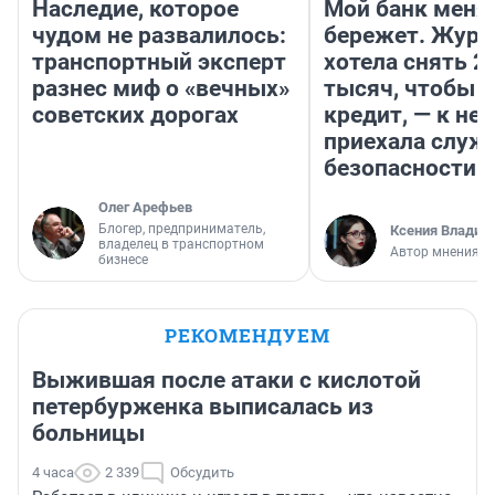
Наследие, которое
Мой банк меня
чудом не развалилось:
бережет. Журн
транспортный эксперт
хотела снять 2
разнес миф о «вечных»
тысяч, чтобы п
советских дорогах
кредит, — к не
приехала служ
безопасности
Олег Арефьев
Блогер, предприниматель,
Ксения Владим
владелец в транспортном
Автор мнения
бизнесе
РЕКОМЕНДУЕМ
Выжившая после атаки с кислотой
петербурженка выписалась из
больницы
4 часа
2 339
Обсудить