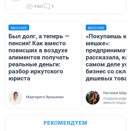
4 821
3
МНЕНИЕ
МНЕНИЕ
Был долг, а теперь —
«Покупаешь ко
пенсия! Как вместо
мешке»:
повисших в воздухе
предпринимат
алиментов получать
рассказала, как
реальные деньги:
самом деле ус
разбор иркутского
бизнес со скл
юриста
дешевых това
Наталья Шорох
Маргарита Ярошенко
Открыла кофейн
деньги соцразв
РЕКОМЕНДУЕМ