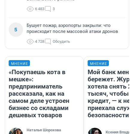
6 483
3
Бушует пожар, аэропорты закрыли: что
5
происходит после массовой атаки дронов
4 728
Обсудить
МНЕНИЕ
МНЕНИЕ
«Покупаешь кота в
Мой банк меня
мешке»:
бережет. Журн
предприниматель
хотела снять 2
рассказала, как на
тысяч, чтобы п
самом деле устроен
кредит, — к не
бизнес со складами
приехала служ
дешевых товаров
безопасности
Наталья Шорохова
Ксения Владим