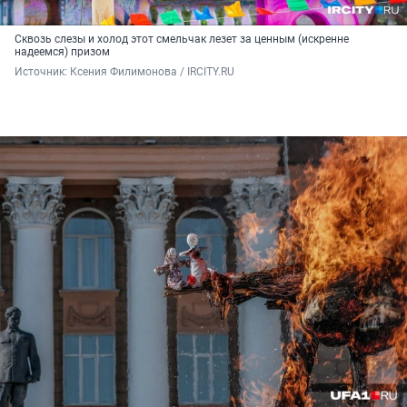
Сквозь слезы и холод этот смельчак лезет за ценным (искренне
надеемся) призом
Источник: 
Ксения Филимонова / IRCITY.RU