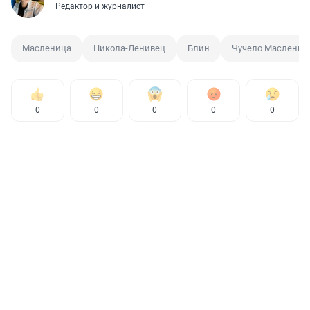
Редактор и журналист
Масленица
Никола-Ленивец
Блин
Чучело Маслени
0
0
0
0
0