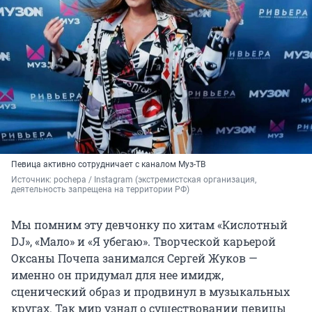
Певица активно сотрудничает с каналом Муз-ТВ
Источник: 
pochepa / Instagram (экстремистская организация, 
деятельность запрещена на территории РФ)
Мы помним эту девчонку по хитам «Кислотный
DJ», «Мало» и «Я убегаю». Творческой карьерой
Оксаны Почепа занимался Сергей Жуков —
именно он придумал для нее имидж,
сценический образ и продвинул в музыкальных
кругах. Так мир узнал о существовании певицы